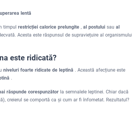
uperarea lentă
în timpul
restricției calorice prelungite
,
al postului
sau
al
adecvată. Acesta este răspunsul de supraviețuire al organismulu
na este ridicată?
u
niveluri foarte ridicate de leptină
. Această afecțiune este
eptină
.
ai răspunde corespunzător
la semnalele leptinei. Chiar dacă
tă), creierul se comportă ca și cum ar fi înfometat. Rezultatul?