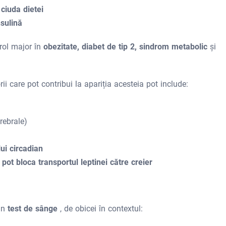
 ciuda dietei
nsulină
 rol major în
obezitate, diabet de tip 2, sindrom metabolic
și
ii care pot contribui la apariția acesteia pot include:
erebrale)
ui circadian
e pot bloca transportul leptinei către creier
-un
test de sânge
, de obicei în contextul: