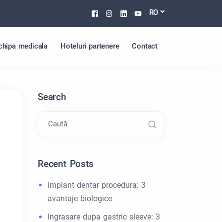
Facebook
Instagram
Linkedin
Youtube
RO
chipa medicala
Hoteluri partenere
Contact
Search
Caută
Recent Posts
Implant dentar procedura: 3
avantaje biologice
l
Ingrasare dupa gastric sleeve: 3