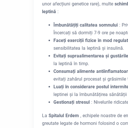
unor afecțiuni genetice rare), multe
schimb
leptină
:
Îmbunătățiți calitatea somnului
: Pr
Încercați să dormiți 7-9 ore pe noapt
Faceți exerciții fizice în mod regula
sensibilitatea la leptină și insulină.
Evitați supraalimentarea și gustări
la leptină în timp.
Consumați alimente antiinflamatoa
evitați zahărul procesat și grăsimile 
Luați în considerare postul intermi
leptinei și la îmbunătățirea sănătăți
Gestionați stresul
: Nivelurile ridica
La
Spitalul Erdem
, echipele noastre de en
greutate legate de hormoni folosind o combi