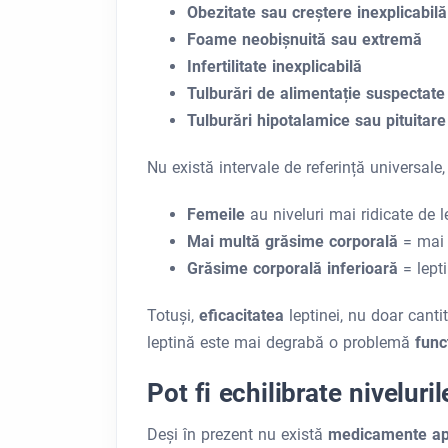
Obezitate sau creștere inexplicabilă
Foame neobișnuită sau extremă
Infertilitate inexplicabilă
Tulburări de alimentație suspectate
Tulburări hipotalamice sau pituitare
Nu există intervale de referință universale, 
Femeile
au niveluri mai ridicate de
Mai multă grăsime corporală
= mai 
Grăsime corporală inferioară
= lept
Totuși,
eficacitatea
leptinei, nu doar cant
leptină este mai degrabă o problemă
func
Pot fi echilibrate niveluri
Deși în prezent nu există
medicamente a