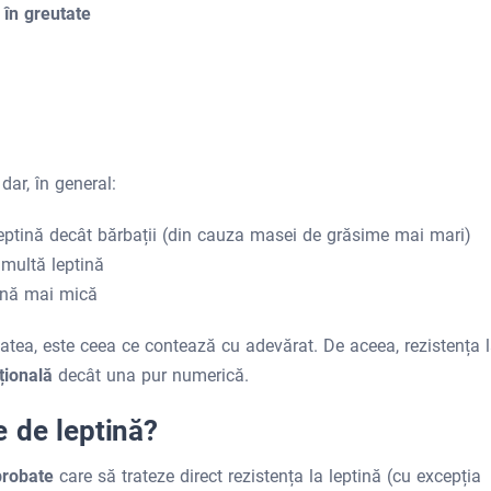
 în greutate
dar, în general:
 leptină decât bărbații (din cauza masei de grăsime mai mari)
multă leptină
ină mai mică
itatea, este ceea ce contează cu adevărat. De aceea, rezistența 
țională
decât una pur numerică.
le de leptină?
probate
care să trateze direct rezistența la leptină (cu excepția