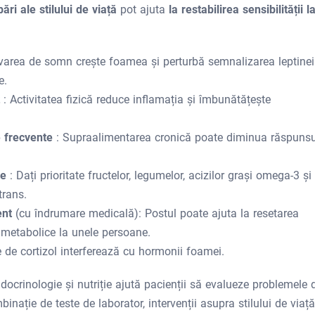
ări ale stilului de viață
pot ajuta
la restabilirea sensibilității l
ivarea de somn crește foamea și perturbă semnalizarea leptinei
e.
t
: Activitatea fizică reduce inflamația și îmbunătățește
le frecvente
: Supraalimentarea cronică poate diminua răspunsu
re
: Dați prioritate fructelor, legumelor, acizilor grași omega-3 și
trans.
tent
(cu îndrumare medicală): Postul poate ajuta la resetarea
i metabolice la unele persoane.
te de cortizol interferează cu hormonii foamei.
docrinologie și nutriție ajută pacienții să evalueze problemele 
nație de teste de laborator, intervenții asupra stilului de viață