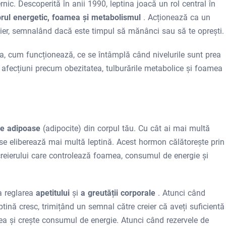
ic. Descoperită în anii 1990, leptina joacă un rol central în
brul energetic, foamea și metabolismul
. Acționează ca un
eier, semnalând dacă este timpul să mănânci sau să te oprești.
ina, cum funcționează, ce se întâmplă când nivelurile sunt prea
 afecțiuni precum obezitatea, tulburările metabolice și foamea
le adipoase
(adipocite) din corpul tău. Cu cât ai mai multă
ase eliberează mai multă leptină. Acest hormon călătorește prin
creierului care controlează foamea, consumul de energie și
la reglarea
apetitului
și
a greutății corporale
. Atunci când
eptină cresc, trimițând un semnal către creier că aveți suficientă
mea și crește consumul de energie. Atunci când rezervele de