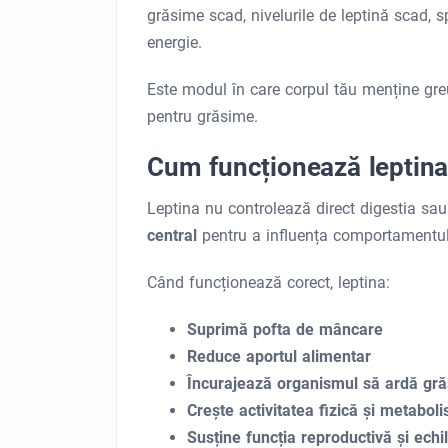
grăsime scad, nivelurile de leptină scad,
energie.
Este modul în care corpul tău menține greut
pentru grăsime.
Cum funcționează leptin
Leptina nu controlează direct digestia sau
central
pentru a influența comportamentul
Când funcționează corect, leptina:
Suprimă pofta de mâncare
Reduce aportul alimentar
Încurajează organismul să ardă gră
Crește activitatea fizică și metabol
Susține funcția reproductivă și echil