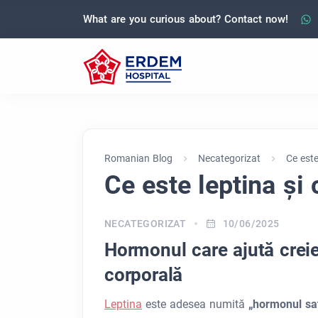
What are you curious about? Contact now!
Romanian Blog
Necategorizat
Ce este
Ce este leptina și 
NECATEGORIZAT
10/06/2025
Hormonul care ajută creie
corporală
Leptina
este adesea numită
„hormonul saț