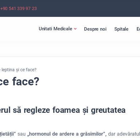
+90 541 339 97 23
Unitati Medicale
Despre noi
Spitale
E
 leptina și ce face?
ce face?
rul să regleze foamea și greutatea
ietății”
sau
„hormonul de ardere a grăsimilor”,
dar adevăratu