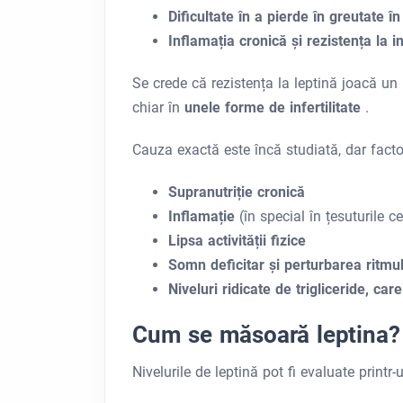
Dificultate în a pierde în greutate în
Inflamația cronică și rezistența la i
Se crede că rezistența la leptină joacă un
chiar în
unele forme de infertilitate
.
Cauza exactă este încă studiată, dar factor
Supranutriție cronică
Inflamație
(în special în țesuturile c
Lipsa activității fizice
Somn deficitar și perturbarea ritmul
Niveluri ridicate de trigliceride, car
Cum se măsoară leptina?
Nivelurile de leptină pot fi evaluate printr