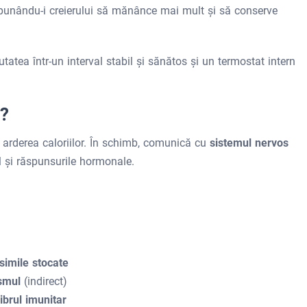
 spunându-i creierului să mănânce mai mult și să conserve
atea într-un interval stabil și sănătos și un termostat intern
a?
 arderea caloriilor. În schimb, comunică cu
sistemul nervos
 și răspunsurile hormonale.
simile stocate
ismul
(indirect)
ibrul imunitar