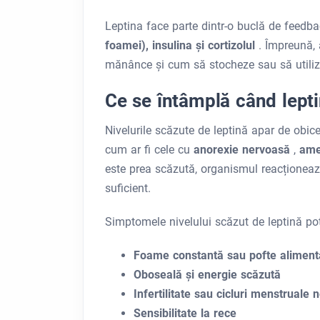
Leptina face parte dintr-o buclă de feedba
foamei), insulina și cortizolul
. Împreună,
mănânce și cum să stocheze sau să utiliz
Ce se întâmplă când lept
Nivelurile scăzute de leptină apar de obic
cum ar fi cele cu
anorexie nervoasă
,
ame
este prea scăzută, organismul reacționează
suficient.
Simptomele nivelului scăzut de leptină pot
Foame constantă sau pofte aliment
Oboseală și energie scăzută
Infertilitate sau cicluri menstruale 
Sensibilitate la rece