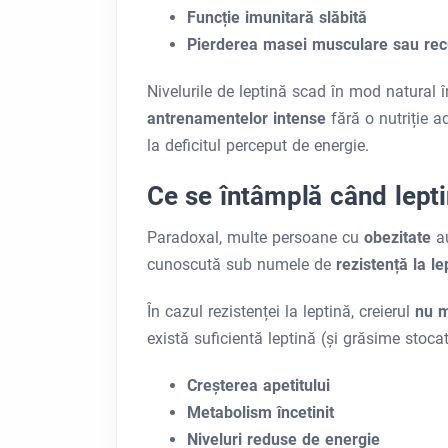
Funcție imunitară slăbită
Pierderea masei musculare sau rec
Nivelurile de leptină scad în mod natural 
antrenamentelor intense
fără o nutriție 
la deficitul perceput de energie.
Ce se întâmplă când lepti
Paradoxal, multe persoane cu
obezitate
a
cunoscută sub numele de
rezistență la l
În cazul rezistenței la leptină, creierul
nu m
există suficientă leptină (și grăsime stoca
Creșterea apetitului
Metabolism încetinit
Niveluri reduse de energie