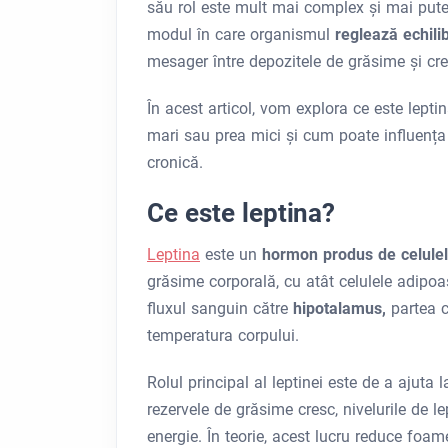
său rol este mult mai complex și mai putern
modul în care organismul
reglează echili
mesager între depozitele de grăsime și cr
În acest articol, vom explora ce este lept
mari sau prea mici și cum poate influența
cronică.
Ce este leptina?
Leptina
este un
hormon produs de celule
grăsime corporală, cu atât celulele adipo
fluxul sanguin către
hipotalamus,
partea 
temperatura corpului.
Rolul principal al leptinei este de a ajuta 
rezervele de grăsime cresc, nivelurile de l
energie. În teorie, acest lucru reduce foa