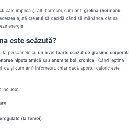
ck care implică și alți hormoni, cum ar fi
grelina (hormonul
 acestea ajută creierul să decidă când să mănânce, cât să
eze energia.
ina este scăzută?
ei la persoanele cu
un nivel foarte scăzut de grăsime corpora
noree hipotalamică
sau
anumite boli cronice
. Când leptina
 ca și cum ar fi înfometat, chiar dacă aportul caloric este
 include:
are
neregulate (la femei)