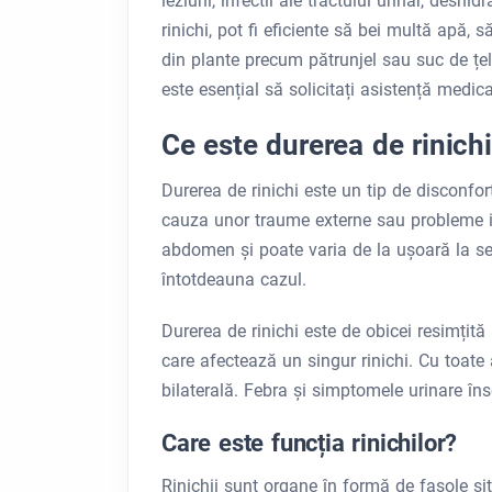
leziuni, infectii ale tractului urinar, deshi
rinichi, pot fi eficiente să bei multă apă,
din plante precum pătrunjel sau suc de țel
este esențial să solicitați asistență medica
Ce este durerea de rinich
Durerea de rinichi este un tip de disconfort
cauza unor traume externe sau probleme in
abdomen și poate varia de la ușoară la sev
întotdeauna cazul.
Durerea de rinichi este de obicei resimțit
care afectează un singur rinichi. Cu toate 
bilaterală. Febra și simptomele urinare înso
Care este funcția rinichilor?
Rinichii sunt organe în formă de fasole sit