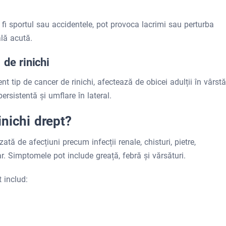
r fi sportul sau accidentele, pot provoca lacrimi sau perturba
ală acută.
 de rinichi
nt tip de cancer de rinichi, afectează de obicei adulții în vârstă
rsistentă și umflare în lateral.
nichi drept?
ată de afecțiuni precum infecții renale, chisturi, pietre,
ar. Simptomele pot include greață, febră și vărsături.
 includ: