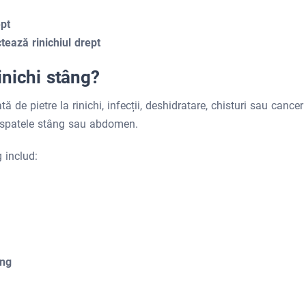
ept
ctează rinichiul drept
inichi stâng?
 de pietre la rinichi, infecții, deshidratare, chisturi sau cancer
în spatele stâng sau abdomen.
 includ:
âng