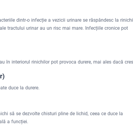
teriile dintr-o infecție a vezicii urinare se răspândesc la rinichi
e tractului urinar au un risc mai mare. Infecțiile cronice pot
au în interiorul rinichilor pot provoca durere, mai ales dacă cres
r)
ate duce la durere.
chi să se dezvolte chisturi pline de lichid, ceea ce duce la
lă a funcției.