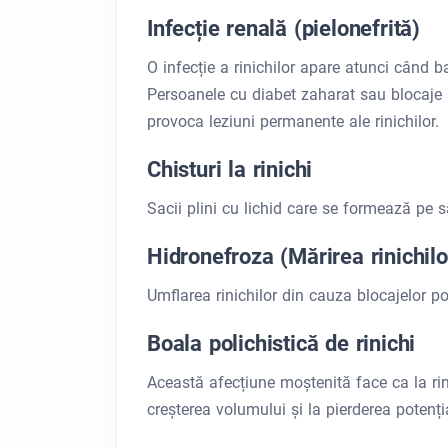
Infecție renală (pielonefrită)
O infecție a rinichilor apare atunci când bac
Persoanele cu diabet zaharat sau blocaje al
provoca leziuni permanente ale rinichilor.
Chisturi la rinichi
Sacii plini cu lichid care se formează pe s
Hidronefroza (Mărirea rinichilo
Umflarea rinichilor din cauza blocajelor po
Boala polichistică de rinichi
Această afecțiune moștenită face ca la rini
creșterea volumului și la pierderea potenția