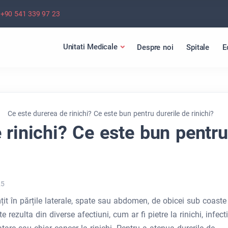
+90 541 339 97 23
Unitati Medicale
Despre noi
Spitale
E
Ce este durerea de rinichi? Ce este bun pentru durerile de rinichi?
 rinichi? Ce este bun pentru
25
it în părțile laterale, spate sau abdomen, de obicei sub coaste 
 rezulta din diverse afectiuni, cum ar fi pietre la rinichi, infecti