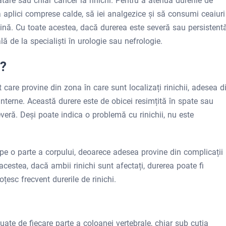
dratare sau chiar cancer la rinichi. Pentru a atenua durerile de
 să aplici comprese calde, să iei analgezice și să consumi ceaiuri
ină. Cu toate acestea, dacă durerea este severă sau persistentă
lă de la specialiști în urologie sau nefrologie.
i?
 care provine din zona în care sunt localizați rinichii, adesea d
terne. Această durere este de obicei resimțită în spate sau
eră. Deși poate indica o problemă cu rinichii, nu este
ă pe o parte a corpului, deoarece adesea provine din complicații
acestea, dacă ambii rinichi sunt afectați, durerea poate fi
țesc frecvent durerile de rinichi.
uate de fiecare parte a coloanei vertebrale, chiar sub cutia