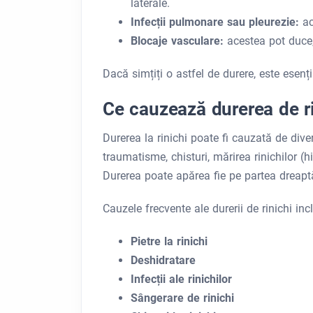
laterale.
Infecții pulmonare sau pleurezie:
ac
Blocaje vasculare:
acestea pot duce,
Dacă simțiți o astfel de durere, este esenț
Ce cauzează durerea de r
Durerea la rinichi poate fi cauzată de diverși
traumatisme, chisturi, mărirea rinichilor (hi
Durerea poate apărea fie pe partea dreaptă
Cauzele frecvente ale durerii de rinichi inc
Pietre la rinichi
Deshidratare
Infecții ale rinichilor
Sângerare de rinichi