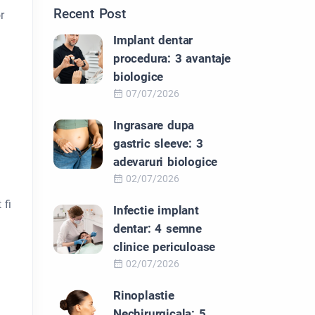
Recent Post
r
Implant dentar
procedura: 3 avantaje
biologice
07/07/2026
Ingrasare dupa
gastric sleeve: 3
adevaruri biologice
02/07/2026
 fi
Infectie implant
dentar: 4 semne
clinice periculoase
02/07/2026
Rinoplastie
Nechirurgicala: 5