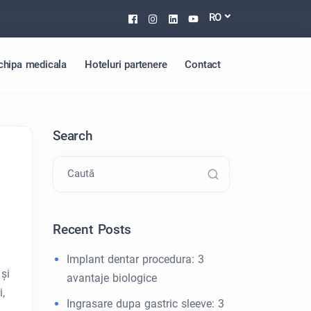
Facebook
Instagram
Linkedin
Youtube
RO
chipa medicala
Hoteluri partenere
Contact
Search
Caută
Recent Posts
Implant dentar procedura: 3
și
avantaje biologice
i,
Ingrasare dupa gastric sleeve: 3