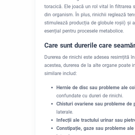
toracică. Ele joacă un rol vital în filtrarea
din organism. În plus, rinichii reglează te
stimulează producția de globule roșii) și a
esențial pentru procesele metabolice.
Care sunt durerile care seamăn
Durerea de rinichi este adesea resimțită î
acestea, durerea de la alte organe poate im
similare includ:
Hernie de disc sau probleme ale co
confundate cu dureri de rinichi.
Chisturi ovariene sau probleme de 
laterale.
Infecții ale tractului urinar sau piet
Constipație, gaze sau probleme ale v