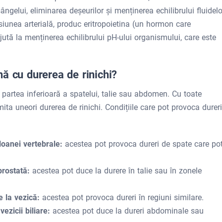
 sângelui, eliminarea deșeurilor și menținerea echilibrului fluidelo
nsiunea arterială, produc eritropoietina (un hormon care
jută la menținerea echilibrului pH-ului organismului, care este
ă cu durerea de rinichi?
n partea inferioară a spatelui, talie sau abdomen. Cu toate
ita uneori durerea de rinichi. Condițiile care pot provoca dureri
loanei vertebrale:
acestea pot provoca dureri de spate care pot
prostată:
acestea pot duce la durere în talie sau în zonele
re la vezică:
acestea pot provoca dureri în regiuni similare.
ezicii biliare:
acestea pot duce la dureri abdominale sau