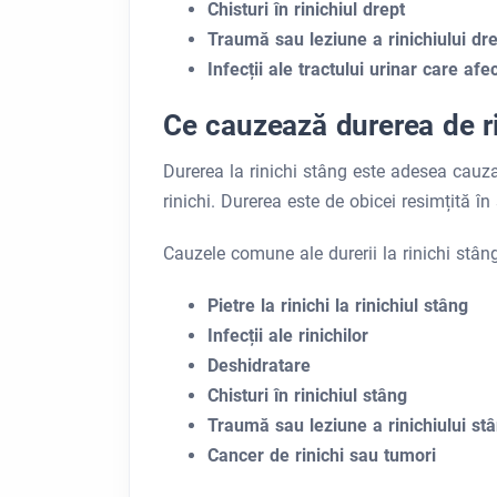
Chisturi în rinichiul drept
Traumă sau leziune a rinichiului dr
Infecții ale tractului urinar care afe
Ce cauzează durerea de r
Durerea la rinichi stâng este adesea cauzată
rinichi. Durerea este de obicei resimțită 
Cauzele comune ale durerii la rinichi stâng
Pietre la rinichi la rinichiul stâng
Infecții ale rinichilor
Deshidratare
Chisturi în rinichiul stâng
Traumă sau leziune a rinichiului st
Cancer de rinichi sau tumori