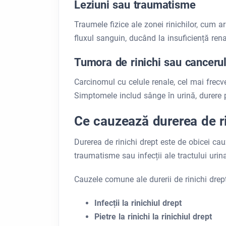
Leziuni sau traumatisme
Traumele fizice ale zonei rinichilor, cum a
fluxul sanguin, ducând la insuficiență ren
Tumora de rinichi sau cancerul
Carcinomul cu celule renale, cel mai frecve
Simptomele includ sânge în urină, durere pe
Ce cauzează durerea de ri
Durerea de rinichi drept este de obicei cauz
traumatisme sau infecții ale tractului urin
Cauzele comune ale durerii de rinichi drept
Infecții la rinichiul drept
Pietre la rinichi la rinichiul drept