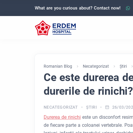
What are you curious about? Contact now!
Romanian Blog
Necategorizat
Ştiri
Ce este durerea de
durerile de rinichi?
NECATEGORIZAT
ŞTIRI
26/03/20
Durerea de rinichi
este un disconfort resimț
de fiecare parte a coloanei vertebrale. Poate