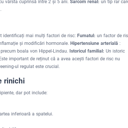
cu vârsta cuprinsă între 2 și 5 ani.
Sarcom renal:
un tip rar car
.
identificați mai mulți factori de risc:
Fumatul:
un factor de ri
inflamație și modificări hormonale.
Hipertensiune arterială
:
i precum boala von Hippel-Lindau.
Istoricul familial:
Un istoric
 Este important de reținut că a avea acești factori de risc nu
ening-ul regulat este crucial.
 rinichi
piente, dar pot include:
artea inferioară a spatelui.