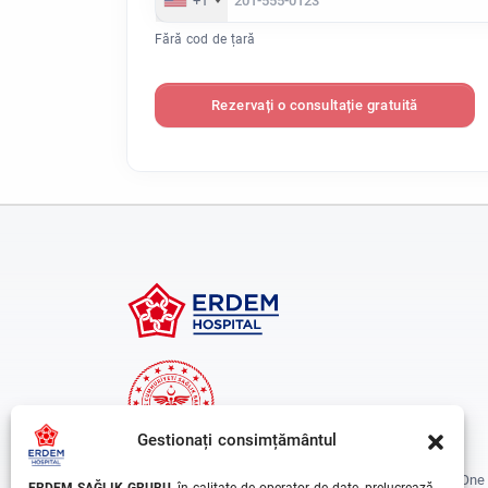
+1
Fără cod de țară
Rezervați o consultație gratuită
Gestionați consimțământul
Erdem Healthcare Group Established In 1988, And Is One