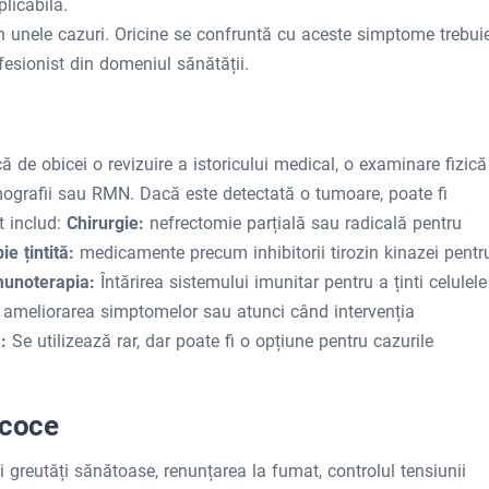
plicabilă.
n unele cazuri. Oricine se confruntă cu aceste simptome trebui
esionist din domeniul sănătății.
ă de obicei o revizuire a istoricului medical, o examinare fizică
omografii sau RMN. Dacă este detectată o tumoare, poate fi
t includ:
Chirurgie:
nefrectomie parțială sau radicală pentru
ie țintită:
medicamente precum inhibitorii tirozin kinazei pentr
munoterapia:
Întărirea sistemului imunitar pentru a ținti celulele
u ameliorarea simptomelor sau atunci când intervenția
a:
Se utilizează rar, dar poate fi o opțiune pentru cazurile
ecoce
 greutăți sănătoase, renunțarea la fumat, controlul tensiunii