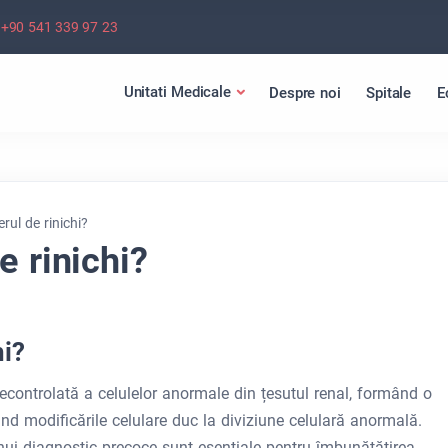
+90 541 339 97 23
Unitati Medicale
Despre noi
Spitale
E
rul de rinichi?
e rinichi?
hi?
necontrolată a celulelor anormale din țesutul renal, formând o
d modificările celulare duc la diviziune celulară anormală.
ui diagnostic precoce sunt esențiale pentru îmbunătățirea