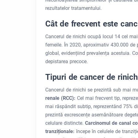
rezultatelor tratamentului.
Cât de frecvent este cance
Cancerul de rinichi ocupă locul 14 cel mai 
femeile. În 2020, aproximativ 430.000 de p
global, evidențiind prevalența acestuia. Co
depistarea precoce.
Tipuri de cancer de rinich
Cancerul de rinichi se prezintă sub mai mu
renale (RCC):
Cel mai frecvent tip, reprez
mai răspândit subtip, reprezentând 75% d
prezintă excrescențe asemănătoare degete
celulare distincte.
Carcinomul de canal co
tranziționale:
începe în celulele de tranziț