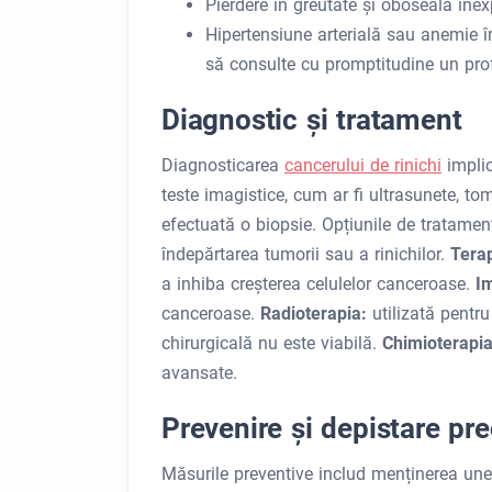
Pierdere în greutate și oboseală inex
Hipertensiune arterială sau anemie î
să consulte cu promptitudine un prof
Diagnostic și tratament
Diagnosticarea
cancerului de rinichi
implic
teste imagistice, cum ar fi ultrasunete, t
efectuată o biopsie. Opțiunile de tratamen
îndepărtarea tumorii sau a rinichilor.
Terap
a inhiba creșterea celulelor canceroase.
I
canceroase.
Radioterapia:
utilizată pentr
chirurgicală nu este viabilă.
Chimioterapi
avansate.
Prevenire și depistare pr
Măsurile preventive includ menținerea unei