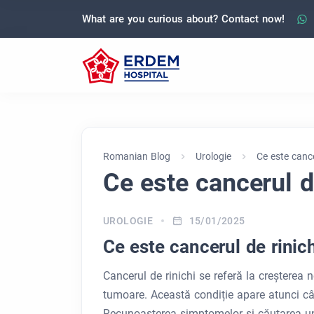
What are you curious about? Contact now!
Romanian Blog
Urologie
Ce este cance
Ce este cancerul d
UROLOGIE
15/01/2025
Ce este cancerul de rinic
Cancerul de rinichi se referă la creșterea 
tumoare. Această condiție apare atunci cân
Recunoașterea simptomelor și căutarea un