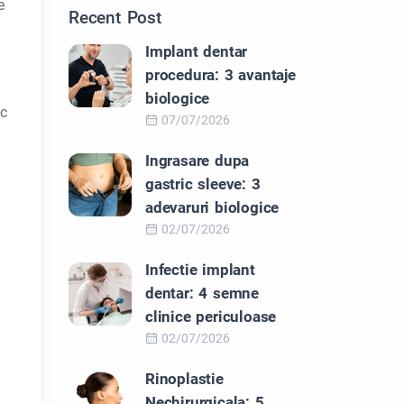
e
Recent Post
Implant dentar
procedura: 3 avantaje
biologice
sc
07/07/2026
Ingrasare dupa
gastric sleeve: 3
adevaruri biologice
02/07/2026
Infectie implant
dentar: 4 semne
clinice periculoase
02/07/2026
Rinoplastie
Nechirurgicala: 5