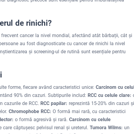
rul de rinichi?
frecvent cancer la nivel mondial, afectând atât bărbații, cât și
ersoane au fost diagnosticate cu cancer de rinichi la nivel
nștientizarea și screening-ul de rutină sunt esențiale pentru
i
lte forme, fiecare având caracteristici unice:
Carcinom cu celu
entând 90% din cazuri. Subtipurile includ:
RCC cu celule clare:
in cazurile de RCC.
RCC papilar:
reprezintă 15-20% din cazuri ș
lor.
Chromophobe RCC:
O formă mai rară, cu caracteristici
lector:
o formă agresivă și rară.
Carcinom cu celule
ie care căptușesc pelvisul renal și ureterul.
Tumora Wilms:
un