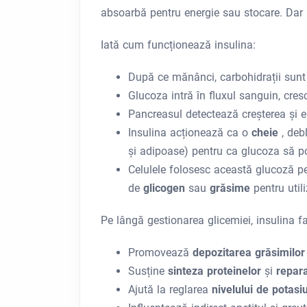
absoarbă pentru energie sau stocare. Dar 
Iată cum funcționează insulina:
După ce mănânci, carbohidrații sun
Glucoza intră în fluxul sanguin, cres
Pancreasul detectează creșterea și e
Insulina acționează ca o
cheie
, deb
și adipoase) pentru ca glucoza să po
Celulele folosesc această glucoză p
de
glicogen
sau
grăsime
pentru utili
Pe lângă gestionarea glicemiei, insulina fa
Promovează
depozitarea grăsimilo
Susține
sinteza proteinelor
și
repar
Ajută la reglarea
nivelului de potasi