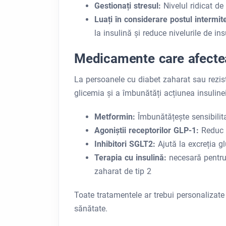
Gestionați stresul:
Nivelul ridicat de
Luați în considerare postul intermi
la insulină și reduce nivelurile de ins
Medicamente care afectea
La persoanele cu diabet zaharat sau rezist
glicemia și a îmbunătăți acțiunea insulinei
Metformin:
Îmbunătățește sensibilita
Agoniștii receptorilor GLP-1:
Reduc 
Inhibitori SGLT2:
Ajută la excreția g
Terapia cu insulină:
necesară pentru 
zaharat de tip 2
Toate tratamentele ar trebui personalizate
sănătate.