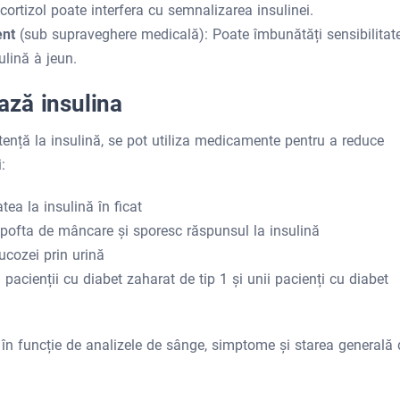
 cortizol poate interfera cu semnalizarea insulinei.
tent
(sub supraveghere medicală): Poate îmbunătăți sensibilitat
ulină à jeun.
ză insulina
ență la insulină, se pot utiliza medicamente pentru a reduce
:
tea la insulină în ficat
pofta de mâncare și sporesc răspunsul la insulină
lucozei prin urină
pacienții cu diabet zaharat de tip 1 și unii pacienți cu diabet
 în funcție de analizele de sânge, simptome și starea generală 