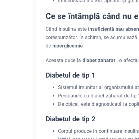
Influențează indirect apetitul și gre
Ce se întâmplă când nu ex
Când insulina este
insuficientă sau abse
corespunzător. În schimb, se acumulează 
de
hiperglicemie
.
Aceasta duce la
diabet zaharat
, o afecți
Diabetul de tip 1
Sistemul imunitar al organismului at
Persoanele cu diabet zaharat de tip 
De obicei, este diagnosticată la copii
Diabetul de tip 2
Corpul produce în continuare insulin