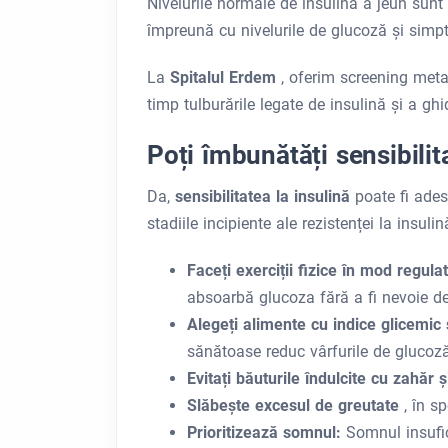
Nivelurile normale de insulină à jeun sunt
împreună cu nivelurile de glucoză și simp
La
Spitalul Erdem
, oferim screening meta
timp tulburările legate de insulină și a gh
Poți îmbunătăți sensibilit
Da,
sensibilitatea la insulină
poate fi ades
stadiile incipiente ale rezistenței la insuli
Faceți exerciții fizice în mod regula
absoarbă glucoza fără a fi nevoie de
Alegeți alimente cu indice glicemic
sănătoase reduc vârfurile de glucoză
Evitați băuturile îndulcite cu zahăr ș
Slăbește excesul de greutate
, în 
Prioritizează somnul:
Somnul insufici