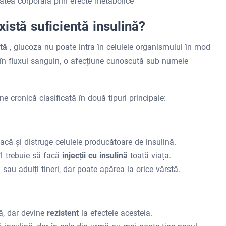
utatea corporală prin efecte metabolice
istă suficientă insulină?
ntă
, glucoza nu poate intra în celulele organismului în mod
în fluxul sanguin, o afecțiune cunoscută sub numele
une cronică clasificată în două tipuri principale:
acă și distruge celulele producătoare de insulină.
1 trebuie să facă
injecții cu insulină
toată viața.
 sau adulți tineri, dar poate apărea la orice vârstă.
ă, dar devine
rezistent
la efectele acesteia.