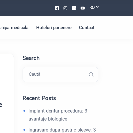
Facebook
Instagram
Linkedin
Youtube
RO
chipa medicala
Hoteluri partenere
Contact
Search
Caută
Recent Posts
e
Implant dentar procedura: 3
avantaje biologice
Ingrasare dupa gastric sleeve: 3