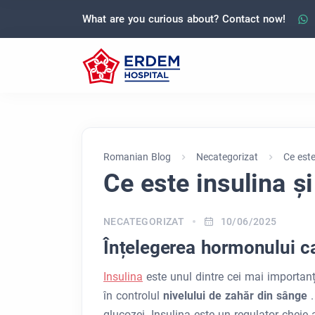
What are you curious about? Contact now!
Romanian Blog
Necategorizat
Ce este
Ce este insulina ș
NECATEGORIZAT
10/06/2025
Înțelegerea hormonului ca
Insulina
este unul dintre cei mai importan
în controlul
nivelului de zahăr din sânge
glucozei. Insulina este un regulator cheie 