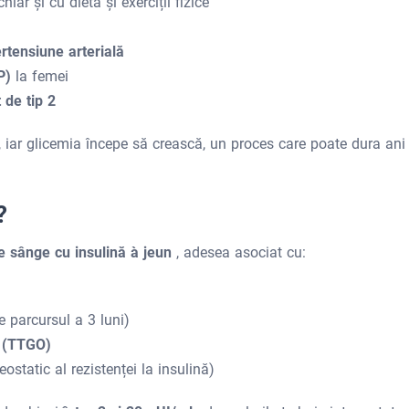
 chiar și cu dietă și exerciții fizice
ertensiune arterială
OP)
la femei
 de tip 2
 iar glicemia începe să crească, un proces care poate dura ani 
?
de sânge cu insulină à jeun
, adesea asociat cu:
 parcursul a 3 luni)
ă (TTGO)
static al rezistenței la insulină)