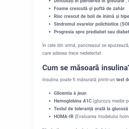
Dificultăți în pierderea în greutate
,
Foame crescută și poftă de zahăr
Risc crescut de boli de inimă și hip
Sindromul ovarelor polichistice (S
Progresia spre prediabet sau diabet
În cele din urmă, pancreasul se epuizează,
care adesea trece nedetectat.
Cum se măsoară insulina
Insulina poate fi măsurată printr-un
test 
Glicemia à jeun
Hemoglobina A1C
(glucoza medie pe
Testul de toleranță orală la glucoz
HOMA-IR
(Evaluarea modelului homeo