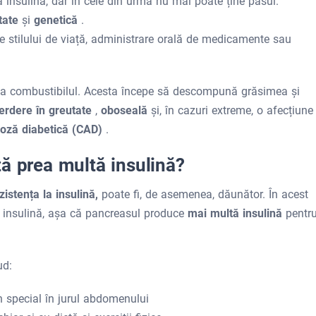
 insulină, dar în cele din urmă nu mai poate ține pasul.
itate
și
genetică
.
le stilului de viață, administrare orală de medicamente sau
sa combustibilul. Acesta începe să descompună grăsimea și
erdere în greutate
,
oboseală
și, în cazuri extreme, o afecțiune
doză diabetică (CAD)
.
ă prea multă insulină?
zistența la insulină,
poate fi, de asemenea, dăunător. În acest
a insulină, așa că pancreasul produce
mai multă insulină
pentr
ud:
în special în jurul abdomenului