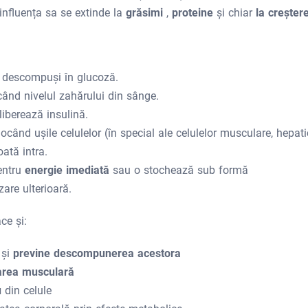
influența sa se extinde la
grăsimi
,
proteine
​​și chiar
la creșter
t descompuși în glucoză.
când nivelul zahărului din sânge.
liberează insulină.
locând ușile celulelor (în special ale celulelor musculare, hepat
ată intra.
entru
energie imediată
sau o stochează sub formă
zare ulterioară.
ce și:
r
și
previne descompunerea acestora
area musculară
u
din celule