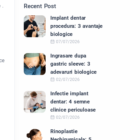
Recent Post
e
.
Implant dentar
procedura: 3 avantaje
biologice
07/07/2026
Ingrasare dupa
ice
gastric sleeve: 3
adevaruri biologice
02/07/2026
Infectie implant
dentar: 4 semne
clinice periculoase
02/07/2026
Rinoplastie
Nechirurgicala: 5