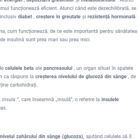
mul funcționează eficient. Atunci când este dezechilibrată, se
inclusiv
diabet
,
creștere în greutate
și
rezistență hormonală
.
lina, cum funcționează, de ce este importantă pentru sănătatea
 de insulină sunt prea mari sau prea mici.
de
celulele beta
ale
pancreasului
, un organ situat în spatele
in ca răspuns la
creșterea nivelului de glucoză din sânge
, de
ine carbohidrați.
„
insula
”, care înseamnă „insulă”, o referire la
insulele
eas.
 nivelul zahărului din sânge (glucoza),
ajutând celulele să îl