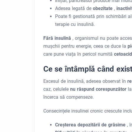
Inițial, pancreasul produce mai multă
Adesea legată de
obezitate
,
inactiv
Poate fi gestionată prin schimbări a
terapie cu insulină.
Fără insulină
, organismul nu poate acce
mușchii pentru energie, ceea ce duce la
pi
care pune viața în pericol numită
cetoaci
Ce se întâmplă când exist
Excesul de insulină, adesea observat în
re
caz, celulele
nu răspund corespunzător
l
încerca să compenseze.
Consecințele insulinei cronic crescute incl
Creșterea depozitării de grăsime
, 