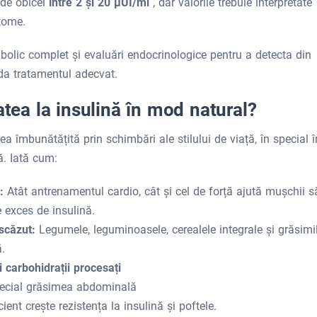
 de obicei
între 2 și 20 μUI/ml
, dar valorile trebuie interpretate
tome.
bolic complet și evaluări endocrinologice pentru a detecta din
ida tratamentul adecvat.
atea la insulină în mod natural?
ea îmbunătățită prin schimbări ale stilului de viață, în special î
nă. Iată cum:
t:
Atât antrenamentul cardio, cât și cel de forță ajută mușchii s
 exces de insulină.
 scăzut:
Legumele, leguminoasele, cerealele integrale și grăsimi
.
i carbohidrații procesați
special grăsimea abdominală
ent crește rezistența la insulină și poftele.