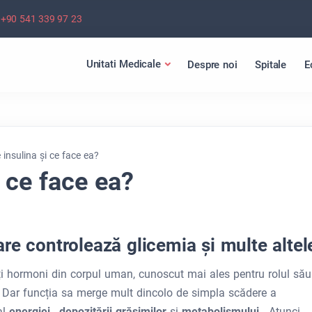
+90 541 339 97 23
Unitati Medicale
Despre noi
Spitale
E
 insulina și ce face ea?
i ce face ea?
re controlează glicemia și multe altel
ți hormoni din corpul uman, cunoscut mai ales pentru rolul său
. Dar funcția sa merge mult dincolo de simpla scădere a
al
energiei
,
depozitării grăsimilor
și
metabolismului
. Atunci