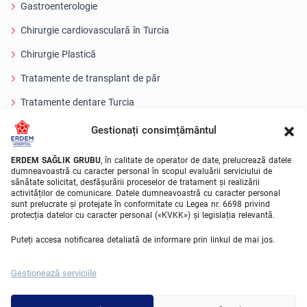
Gastroenterologie
Chirurgie cardiovasculară în Turcia
Chirurgie Plastică
Tratamente de transplant de păr
Tratamente dentare Turcia
Ochi cu laser
Gestionați consimțământul
About Erdem
ERDEM SAĞLIK GRUBU
, în calitate de operator de date, prelucrează datele
dumneavoastră cu caracter personal în scopul evaluării serviciului de
sănătate solicitat, desfășurării proceselor de tratament și realizării
Despre noi
activităților de comunicare. Datele dumneavoastră cu caracter personal
sunt prelucrate și protejate în conformitate cu Legea nr. 6698 privind
Unitati Medicale
protecția datelor cu caracter personal («KVKK») și legislația relevantă.
Echipa medicala
Puteți accesa notificarea detaliată de informare prin linkul de mai jos.
Blog
Gestionează serviciile
Galeria video