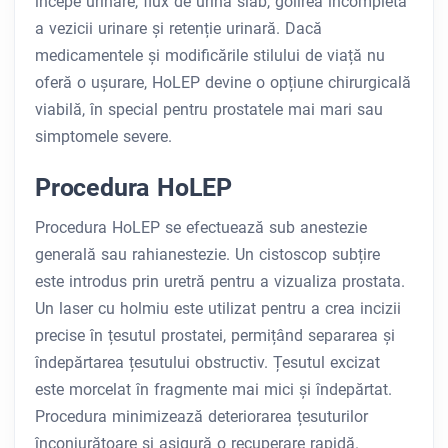
începe urinare, flux de urină slab, golirea incompletă
a vezicii urinare și retenție urinară. Dacă
medicamentele și modificările stilului de viață nu
oferă o ușurare, HoLEP devine o opțiune chirurgicală
viabilă, în special pentru prostatele mai mari sau
simptomele severe.
Procedura HoLEP
Procedura HoLEP se efectuează sub anestezie
generală sau rahianestezie. Un cistoscop subțire
este introdus prin uretră pentru a vizualiza prostata.
Un laser cu holmiu este utilizat pentru a crea incizii
precise în țesutul prostatei, permițând separarea și
îndepărtarea țesutului obstructiv. Țesutul excizat
este morcelat în fragmente mai mici și îndepărtat.
Procedura minimizează deteriorarea țesuturilor
înconjurătoare și asigură o recuperare rapidă.