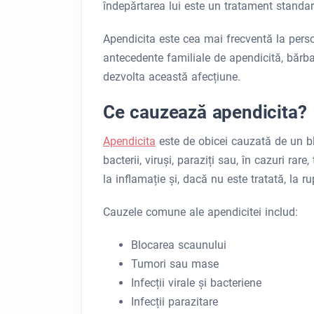
îndepărtarea lui este un tratament standar
Apendicita este cea mai frecventă la perso
antecedente familiale de apendicită, bărbaț
dezvolta această afecțiune.
Ce cauzează apendicita?
Apendicita
este de obicei cauzată de un blo
bacterii, viruși, paraziți sau, în cazuri rar
la inflamație și, dacă nu este tratată, la ru
Cauzele comune ale apendicitei includ:
Blocarea scaunului
Tumori sau mase
Infecții virale și bacteriene
Infecții parazitare