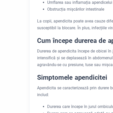
Umflarea sau inflamația apendicelui
Obstrucția mișcărilor intestinale
La copii, apendicita poate avea cauze difer
susceptibil la blocare. În plus, infecțiile 
Cum începe durerea de a
Durerea de apendicita începe de obicei în j
intensifică și se deplasează în abdomenul 
agravându-se cu presiune, tuse sau mișca
Simptomele apendicitei
Apendicita se caracterizează prin durere 
includ:
Durerea care începe în jurul ombicul