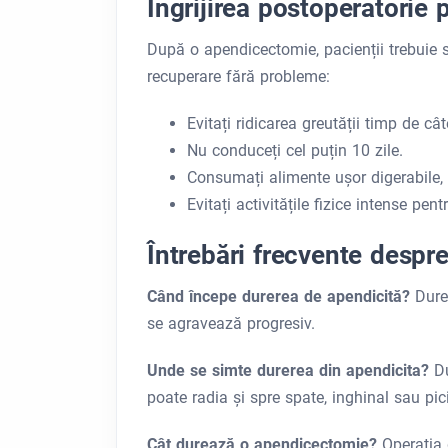
Îngrijirea postoperatorie 
După o apendicectomie, pacienții trebuie 
recuperare fără probleme:
Evitați ridicarea greutății timp de c
Nu conduceți cel puțin 10 zile.
Consumați alimente ușor digerabile, bo
Evitați activitățile fizice intense pen
Întrebări frecvente despr
Când începe durerea de apendicită?
Dure
se agravează progresiv.
Unde se simte durerea din apendicita?
D
poate radia și spre spate, inghinal sau pici
Cât durează o apendicectomie?
Operația 