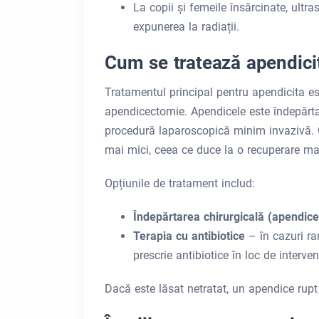
La copii și femeile însărcinate, ultr
expunerea la radiații.
Cum se tratează apendici
Tratamentul principal pentru apendicita e
apendicectomie. Apendicele este îndepărtat f
procedură laparoscopică minim invazivă. C
mai mici, ceea ce duce la o recuperare ma
Opțiunile de tratament includ:
Îndepărtarea chirurgicală (apendic
Terapia cu antibiotice
– în cazuri ra
prescrie antibiotice în loc de interve
Dacă este lăsat netratat, un apendice rupt 