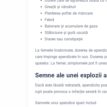
Durere care se agravează odată cu 
Greață și vărsături
Pierderea poftei de mâncare
Febră
Balonare și acumulare de gaze
Slăbiciune și gură uscată
Diaree sau constipație
La femeile însărcinate, durerea de apendici
care împinge apendicele în sus. Durerea p
spatelui. La femei, simptomele pot fi une
Semne ale unei explozii 
Dacă este lăsată netratată, apendicita po
rupt poate provoca o infecție severă în ca
Semnele unui apendice spart includ: