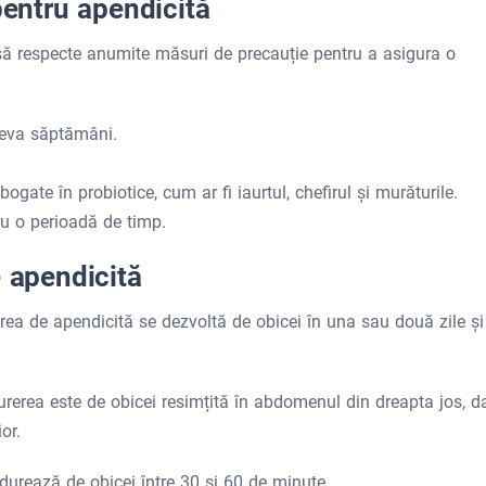
pentru apendicită
să respecte anumite măsuri de precauție pentru a asigura o
âteva săptămâni.
gate în probiotice, cum ar fi iaurtul, chefirul și murăturile.
tru o perioadă de timp.
e apendicită
rea de apendicită se dezvoltă de obicei în una sau două zile și
urerea este de obicei resimțită în abdomenul din dreapta jos, d
or.
durează de obicei între 30 și 60 de minute.