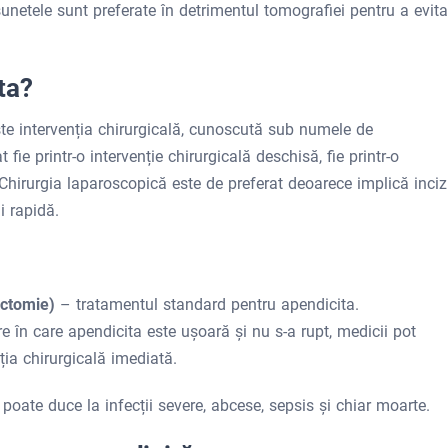
asunetele sunt preferate în detrimentul tomografiei pentru a evita
ta?
ste intervenția chirurgicală, cunoscută sub numele de
ie printr-o intervenție chirurgicală deschisă, fie printr-o
hirurgia laparoscopică este de preferat deoarece implică incizi
i rapidă.
ectomie)
– tratamentul standard pentru apendicita.
re în care apendicita este ușoară și nu s-a rupt, medicii pot
nția chirurgicală imediată.
poate duce la infecții severe, abcese, sepsis și chiar moarte.