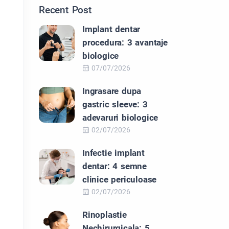
Recent Post
Implant dentar
procedura: 3 avantaje
biologice
07/07/2026
Ingrasare dupa
gastric sleeve: 3
adevaruri biologice
02/07/2026
Infectie implant
dentar: 4 semne
clinice periculoase
02/07/2026
Rinoplastie
Nechirurgicala: 5