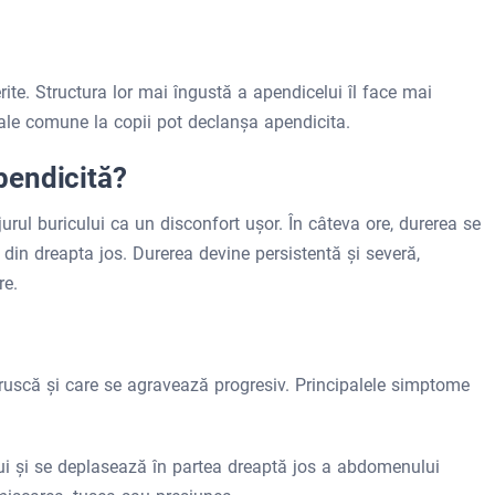
ite. Structura lor mai îngustă a apendicelui îl face mai
virale comune la copii pot declanșa apendicita.
pendicită?
urul buricului ca un disconfort ușor. În câteva ore, durerea se
din dreapta jos. Durerea devine persistentă și severă,
re.
bruscă și care se agravează progresiv. Principalele simptome
ui și se deplasează în partea dreaptă jos a abdomenului