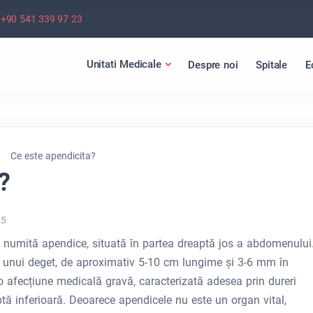
+90 541 339 97 23
Unitati Medicale
Despre noi
Spitale
E
Ce este apendicita?
?
25
i numită apendice, situată în partea dreaptă jos a abdomenului
 unui deget, de aproximativ 5-10 cm lungime și 3-6 mm în
 o afecțiune medicală gravă, caracterizată adesea prin dureri
tă inferioară. Deoarece apendicele nu este un organ vital,