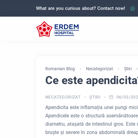
What are you curious about? Contact now!
Romanian Blog
Necategorizat
Ştiri
Ce este apendicita
NECATEGORIZAT
ŞTIRI
06/03/20
Apendicita este inflamația unei pungi mic
Apendicele este o structură asemănătoare
diametru, atașată de intestinul gros. Este
bruște și severe în zona abdominală dreap