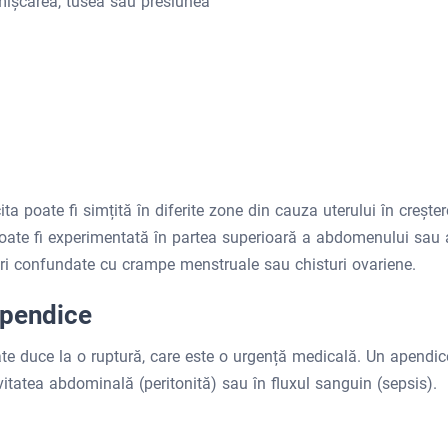
mișcarea, tusea sau presiunea
ta poate fi simțită în diferite zone din cauza uterului în creșter
oate fi experimentată în partea superioară a abdomenului sau 
ori confundate cu crampe menstruale sau chisturi ovariene.
apendice
ate duce la o ruptură, care este o urgență medicală. Un apendic
vitatea abdominală (peritonită) sau în fluxul sanguin (sepsis).