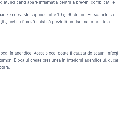
d atunci când apare inflamația pentru a preveni complicațiile.
anele cu vârste cuprinse între 10 și 30 de ani. Persoanele cu
ii și cei cu fibroză chistică prezintă un risc mai mare de a
caj în apendice. Acest blocaj poate fi cauzat de scaun, infecți
e, tumori. Blocajul crește presiunea în interiorul apendicelui, duc
ptură.