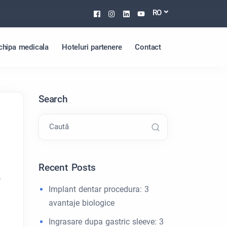
Facebook
Instagram
Linkedin
Youtube
RO
chipa medicala
Hoteluri partenere
Contact
Search
Caută
Recent Posts
.
Implant dentar procedura: 3
avantaje biologice
Ingrasare dupa gastric sleeve: 3