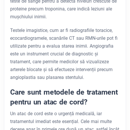
teste de sânge pentru a detecta niveluri crescute de
proteine ​​precum troponina, care indică leziuni ale
mușchiului inimii.
Testele imagistice, cum ar fi radiografiile toracice,
ecocardiogramele, scanările CT sau RMN-urile pot fi
utilizate pentru a evalua starea inimii. Angiografia
este un instrument crucial de diagnostic și
tratament, care permite medicilor să vizualizeze
arterele blocate și să efectueze intervenții precum
angioplastia sau plasarea stentului.
Care sunt metodele de tratament
pentru un atac de cord?
Un atac de cord este o urgență medicală, iar
tratamentul imediat este esențial. Cele mai multe
decese apar în primele ore după un atac, astfel încât