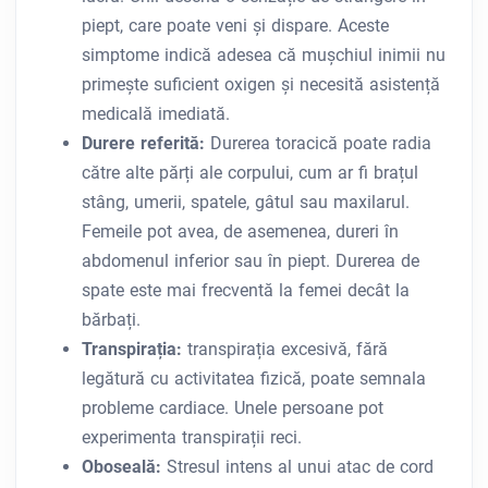
piept, care poate veni și dispare. Aceste
simptome indică adesea că mușchiul inimii nu
primește suficient oxigen și necesită asistență
medicală imediată.
Durere referită:
Durerea toracică poate radia
către alte părți ale corpului, cum ar fi brațul
stâng, umerii, spatele, gâtul sau maxilarul.
Femeile pot avea, de asemenea, dureri în
abdomenul inferior sau în piept. Durerea de
spate este mai frecventă la femei decât la
bărbați.
Transpirația:
transpirația excesivă, fără
legătură cu activitatea fizică, poate semnala
probleme cardiace. Unele persoane pot
experimenta transpirații reci.
Oboseală:
Stresul intens al unui atac de cord