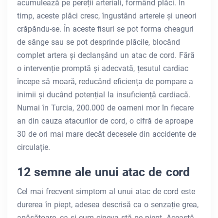
acumulează pe pereții arteriali, formând plăci. În
timp, aceste plăci cresc, îngustând arterele și uneori
crăpăndu-se. În aceste fisuri se pot forma cheaguri
de sânge sau se pot desprinde plăcile, blocând
complet artera și declanșând un atac de cord. Fără
o intervenție promptă și adecvată, țesutul cardiac
începe să moară, reducând eficiența de pompare a
inimii și ducând potențial la insuficiență cardiacă.
Numai în Turcia, 200.000 de oameni mor în fiecare
an din cauza atacurilor de cord, o cifră de aproape
30 de ori mai mare decât decesele din accidente de
circulație.
12 semne ale unui atac de cord
Cel mai frecvent simptom al unui atac de cord este
durerea în piept, adesea descrisă ca o senzație grea,
apăsătoare, ca și cum cineva stă pe piept. Această