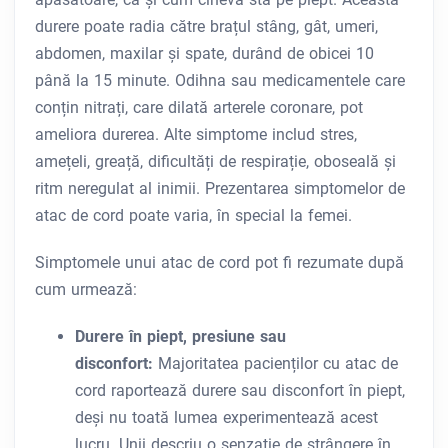
durere poate radia către brațul stâng, gât, umeri,
abdomen, maxilar și spate, durând de obicei 10
până la 15 minute. Odihna sau medicamentele care
conțin nitrați, care dilată arterele coronare, pot
ameliora durerea. Alte simptome includ stres,
amețeli, greață, dificultăți de respirație, oboseală și
ritm neregulat al inimii. Prezentarea simptomelor de
atac de cord poate varia, în special la femei.
Simptomele unui atac de cord pot fi rezumate după
cum urmează:
Durere în piept, presiune sau
disconfort:
Majoritatea pacienților cu atac de
cord raportează durere sau disconfort în piept,
deși nu toată lumea experimentează acest
lucru. Unii descriu o senzație de strângere în