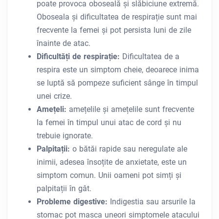
poate provoca oboseală și slăbiciune extremă.
Oboseala și dificultatea de respirație sunt mai
frecvente la femei și pot persista luni de zile
înainte de atac.
Dificultăți de respirație:
Dificultatea de a
respira este un simptom cheie, deoarece inima
se luptă să pompeze suficient sânge în timpul
unei crize.
Amețeli:
amețelile și amețelile sunt frecvente
la femei în timpul unui atac de cord și nu
trebuie ignorate.
Palpitații:
o bătăi rapide sau neregulate ale
inimii, adesea însoțite de anxietate, este un
simptom comun. Unii oameni pot simți și
palpitații în gât.
Probleme digestive:
Indigestia sau arsurile la
stomac pot masca uneori simptomele atacului