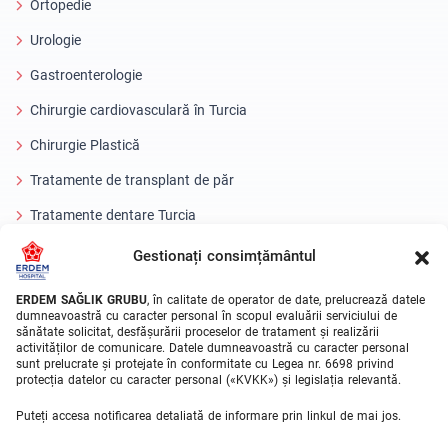
Ortopedie
Urologie
Gastroenterologie
Chirurgie cardiovasculară în Turcia
Chirurgie Plastică
Tratamente de transplant de păr
Tratamente dentare Turcia
Ochi cu laser
Gestionați consimțământul
About Erdem
ERDEM SAĞLIK GRUBU
, în calitate de operator de date, prelucrează datele
dumneavoastră cu caracter personal în scopul evaluării serviciului de
sănătate solicitat, desfășurării proceselor de tratament și realizării
Despre noi
activităților de comunicare. Datele dumneavoastră cu caracter personal
sunt prelucrate și protejate în conformitate cu Legea nr. 6698 privind
Unitati Medicale
protecția datelor cu caracter personal («KVKK») și legislația relevantă.
Echipa medicala
Puteți accesa notificarea detaliată de informare prin linkul de mai jos.
Blog