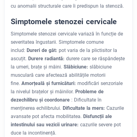
cu anomalii structurale care îi predispun la stenoză.
Simptomele stenozei cervicale
Simptomele stenozei cervicale variază în funcție de
severitatea îngustarii. Simptomele comune
includ:
Dureri de gât:
pot varia de la plictisitor la
ascuțit.
Durere radiantă:
durere care se răspândește
la umeri, brațe și mâini.
Slăbiciune:
slăbiciune
musculară care afectează abilitățile motorii
fine.
Amorțeală și furnicături:
modificări senzoriale
la nivelul brațelor și mâinilor.
Probleme de
dezechilibru și coordonare
: Dificultate în
menținerea echilibrului.
Dificultate la mers:
Cazurile
avansate pot afecta mobilitatea.
Disfuncții ale
intestinului sau vezicii urinare:
cazurile severe pot
duce la incontinență.