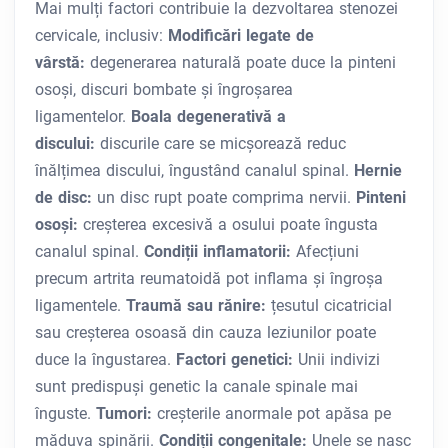
Mai mulți factori contribuie la dezvoltarea stenozei
cervicale, inclusiv:
Modificări legate de
vârstă:
degenerarea naturală poate duce la pinteni
osoși, discuri bombate și îngroșarea
ligamentelor.
Boala degenerativă a
discului:
discurile care se micșorează reduc
înălțimea discului, îngustând canalul spinal.
Hernie
de disc:
un disc rupt poate comprima nervii.
Pinteni
osoși:
creșterea excesivă a osului poate îngusta
canalul spinal.
Condiții inflamatorii:
Afecțiuni
precum artrita reumatoidă pot inflama și îngroșa
ligamentele.
Traumă sau rănire:
țesutul cicatricial
sau creșterea osoasă din cauza leziunilor poate
duce la îngustarea.
Factori genetici:
Unii indivizi
sunt predispuși genetic la canale spinale mai
înguste.
Tumori:
creșterile anormale pot apăsa pe
măduva spinării.
Condiții congenitale:
Unele se nasc