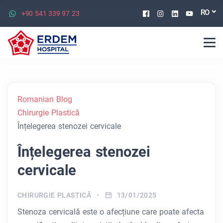
Facebook
Instagram
Linkedin
Youtu
RO
+90 541 339 97 23
Romanian Blog
Chirurgie Plastică
Înțelegerea stenozei cervicale
Înțelegerea stenozei
cervicale
CHIRURGIE PLASTICĂ
13/01/2025
Stenoza cervicală este o afecțiune care poate afecta