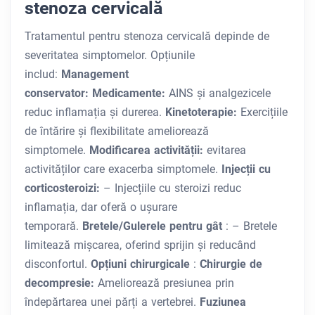
stenoza cervicală
Tratamentul pentru stenoza cervicală depinde de
severitatea simptomelor. Opțiunile
includ:
Management
conservator:
Medicamente:
AINS și analgezicele
reduc inflamația și durerea.
Kinetoterapie:
Exercițiile
de întărire și flexibilitate ameliorează
simptomele.
Modificarea activității:
evitarea
activităților care exacerba simptomele.
Injecții cu
corticosteroizi:
– Injecțiile cu steroizi reduc
inflamația, dar oferă o ușurare
temporară.
Bretele/Gulerele pentru gât
: – Bretele
limitează mișcarea, oferind sprijin și reducând
disconfortul.
Opțiuni chirurgicale
:
Chirurgie de
decompresie:
Ameliorează presiunea prin
îndepărtarea unei părți a vertebrei.
Fuziunea