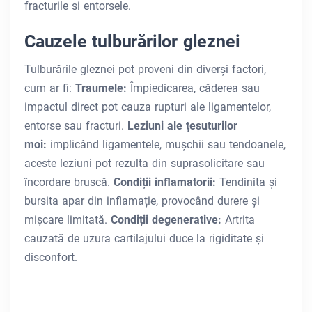
fracturile si entorsele.
Cauzele tulburărilor gleznei
Tulburările gleznei pot proveni din diverși factori,
cum ar fi:
Traumele:
Împiedicarea, căderea sau
impactul direct pot cauza rupturi ale ligamentelor,
entorse sau fracturi.
Leziuni ale țesuturilor
moi:
implicând ligamentele, mușchii sau tendoanele,
aceste leziuni pot rezulta din suprasolicitare sau
încordare bruscă.
Condiții inflamatorii:
Tendinita și
bursita apar din inflamație, provocând durere și
mișcare limitată.
Condiții degenerative:
Artrita
cauzată de uzura cartilajului duce la rigiditate și
disconfort.