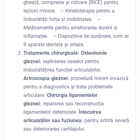
gheață, compresie și ridicare (RICE) pentru
leziuni minore. – Kinetoterapie pentru a
îmbunătăți forța și mobilitatea. –
Medicamente pentru ameliorarea durerii și
inflamației. – Dispozitive de susținere, cum ar
fi aparate dentate și orteze.
Tratamente chirurgicale:
Osteotomie
gleznei:
realinierea oaselor pentru
îmbunătățirea funcției articulațiilor.
Artroscopia gleznei:
procedură minim invazivă
pentru a diagnostica și trata problemele
articulare.
Chirurgia ligamentelor
gleznei:
repararea sau reconstrucția
ligamentelor deteriorate.
Înlocuirea
articulațiilor sau fuziunea:
pentru artrită severă
sau deteriorarea cartilajului.