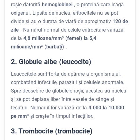
roșie datorită
hemoglobinei
, o proteină care leagă
oxigenul. Lipsite de nucleu, eritrocitele nu se pot
divide și au o durată de viață de aproximativ
120 de
zile
. Numărul normal de celule eritrocitare variază
de la
4,8 milioane/mm³ (femei) la 5,4
milioane/mm³ (bărbați)
.
2. Globule albe (leucocite)
Leucocitele sunt forța de apărare a organismului,
combatând infecțiile, paraziții și celulele anormale.
Spre deosebire de globulele roșii, acestea au nucleu
și se pot deplasa liber între vasele de sânge și
țesuturi. Numărul lor variază de la
4.000 la 10.000
pe mm³
și crește în timpul infecțiilor.
3. Trombocite (trombocite)