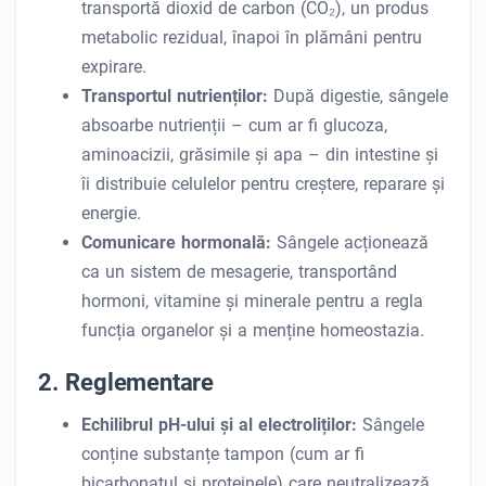
transportă dioxid de carbon (CO₂), un produs
metabolic rezidual, înapoi în plămâni pentru
expirare.
Transportul nutrienților:
După digestie, sângele
absoarbe nutrienții – cum ar fi glucoza,
aminoacizii, grăsimile și apa – din intestine și
îi distribuie celulelor pentru creștere, reparare și
energie.
Comunicare hormonală:
Sângele acționează
ca un sistem de mesagerie, transportând
hormoni, vitamine și minerale pentru a regla
funcția organelor și a menține homeostazia.
2. Reglementare
Echilibrul pH-ului și al electroliților:
Sângele
conține substanțe tampon (cum ar fi
bicarbonatul și proteinele) care neutralizează