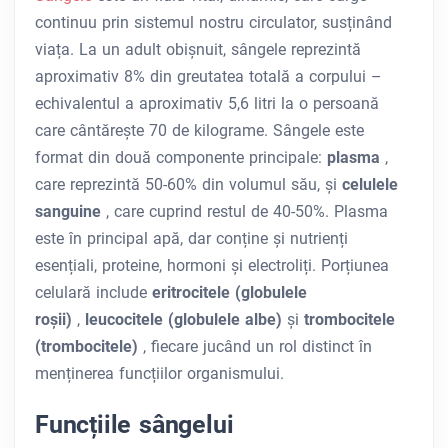
continuu prin sistemul nostru circulator, susținând
viața. La un adult obișnuit, sângele reprezintă
aproximativ 8% din greutatea totală a corpului –
echivalentul a aproximativ 5,6 litri la o persoană
care cântărește 70 de kilograme. Sângele este
format din două componente principale:
plasma
,
care reprezintă 50-60% din volumul său, și
celulele
sanguine
, care cuprind restul de 40-50%. Plasma
este în principal apă, dar conține și nutrienți
esențiali, proteine, hormoni și electroliți. Porțiunea
celulară include
eritrocitele (globulele
roșii)
,
leucocitele (globulele albe)
și
trombocitele
(trombocitele)
, fiecare jucând un rol distinct în
menținerea funcțiilor organismului.
Funcțiile sângelui