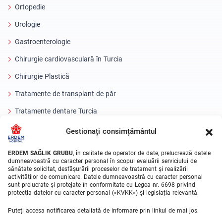
Ortopedie
Urologie
Gastroenterologie
Chirurgie cardiovasculară în Turcia
Chirurgie Plastică
Tratamente de transplant de păr
Tratamente dentare Turcia
Ochi cu laser
Gestionați consimțământul
About Erdem
ERDEM SAĞLIK GRUBU
, în calitate de operator de date, prelucrează datele
dumneavoastră cu caracter personal în scopul evaluării serviciului de
sănătate solicitat, desfășurării proceselor de tratament și realizării
Despre noi
activităților de comunicare. Datele dumneavoastră cu caracter personal
sunt prelucrate și protejate în conformitate cu Legea nr. 6698 privind
Unitati Medicale
protecția datelor cu caracter personal («KVKK») și legislația relevantă.
Echipa medicala
Puteți accesa notificarea detaliată de informare prin linkul de mai jos.