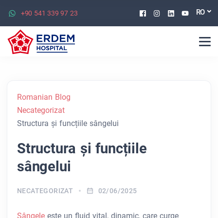
Facebook
Instagram
Linkedin
Youtu
RO
+90 541 339 97 23
Romanian Blog
Necategorizat
Structura și funcțiile sângelui
Structura și funcțiile
sângelui
NECATEGORIZAT
02/06/2025
Sângele
este un fluid vital, dinamic, care curge