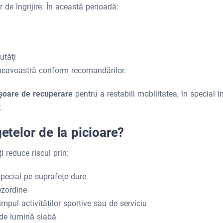
 de îngrijire. În această perioadă:
utăți
neavoastră conform recomandărilor.
 ușoare de recuperare
pentru a restabili mobilitatea, în special î
.
getelor de la picioare?
i reduce riscul prin:
 special pe suprafețe dure
ezordine
mpul activităților sportive sau de serviciu
i de lumină slabă