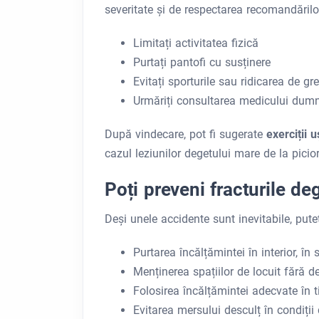
severitate și de respectarea recomandărilor
Limitați activitatea fizică
Purtați pantofi cu susținere
Evitați sporturile sau ridicarea de gre
Urmăriți consultarea medicului dum
După vindecare, pot fi sugerate
exerciții
cazul leziunilor degetului mare de la picior
Poți preveni fracturile de
Deși unele accidente sunt inevitabile, puteț
Purtarea încălțămintei în interior, în
Menținerea spațiilor de locuit fără d
Folosirea încălțămintei adecvate în ti
Evitarea mersului desculț în condiți