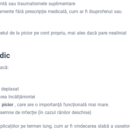
râmtă sau traumatismele suplimentare
amente fără prescripție medicală, cum ar fi ibuprofenul sau
etul de la picior pe cont propriu, mai ales dacă pare nealiniat
dic
dacă:
 deplasat
area încălțămintei
 picior
, care are o importanță funcțională mai mare.
semne de infecție (în cazul rănilor deschise)
licațiilor pe termen lung, cum ar fi vindecarea slabă a oaselor