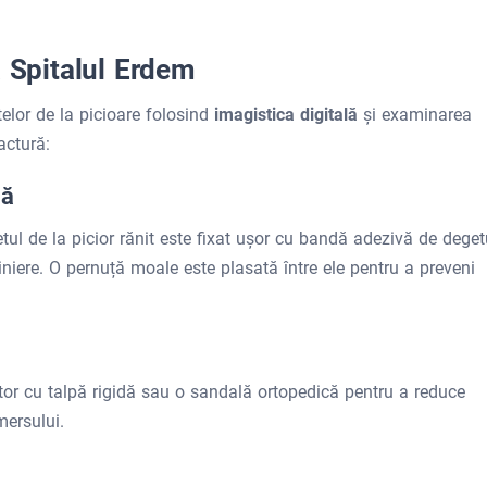
a Spitalul Erdem
elor de la picioare folosind
imagistica digitală
și examinarea
actură:
lă
tul de la picior rănit este fixat ușor cu bandă adezivă de deget
liniere. O pernuță moale este plasată între ele pentru a preveni
r cu talpă rigidă sau o sandală ortopedică pentru a reduce
mersului.