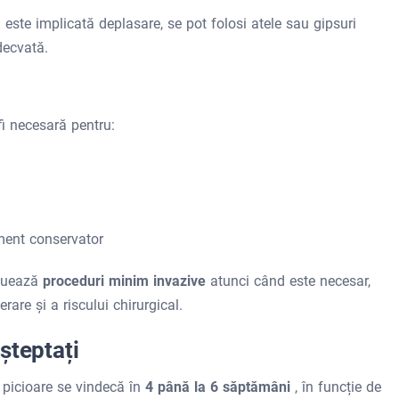
 este implicată deplasare, se pot folosi atele sau gipsuri
decvată.
fi necesară pentru:
ment conservator
ctuează
proceduri minim invazive
atunci când este necesar,
are și a riscului chirurgical.
șteptați
a picioare se vindecă în
4 până la 6 săptămâni
, în funcție de