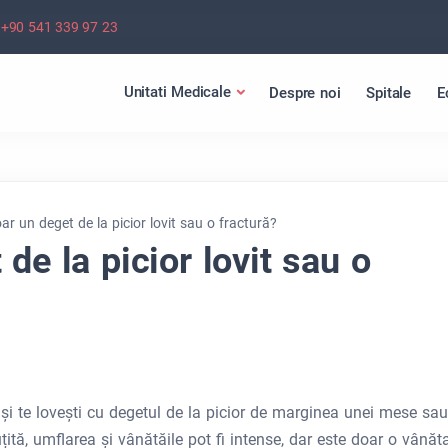
+90 541 339 97 23
Unitati Medicale
Despre noi
Spitale
E
ar un deget de la picior lovit sau o fractură?
de la picior lovit sau o
 și te lovești cu degetul de la picior de marginea unei mese sau
țită, umflarea și vânătăile pot fi intense, dar este doar o vânăt