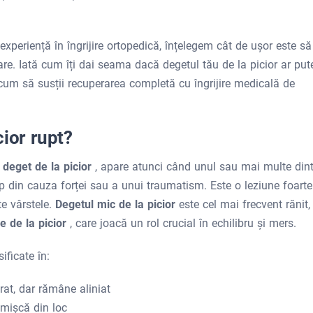
experiență în îngrijire ortopedică, înțelegem cât de ușor este să
are. Iată cum îți dai seama dacă degetul tău de la picior ar put
și cum să susții recuperarea completă cu îngrijire medicală de
ior rupt?
 deget de la picior
, apare atunci când unul sau mai multe dint
up din cauza forței sau a unui traumatism. Este o leziune foarte
te vârstele.
Degetul mic de la picior
este cel mai frecvent rănit,
e de la picior
, care joacă un rol crucial în echilibru și mers.
ificate în:
urat, dar rămâne aliniat
 mișcă din loc