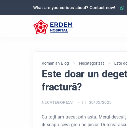
What are you curious about? Contact now!
Romanian Blog
Necategorizat
Este do
Este doar un deget 
fractură?
NECATEGORIZAT
30/05/2025
Cu toții am trecut prin asta. Mergi desculț
îți scapă ceva greu pe picior. Durerea ascu