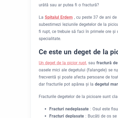
urâtă sau ar putea fi o fractură?
La
Spitalul Erdem
, cu peste 37 de ani de 
subestimezi leziunile degetelor de la picio
fi rupt, ce trebuie să faci în primele ore 
specialitate.
Ce este un deget de la pic
Un deget de la picior rupt,
sau
fractură de
oasele mici ale degetului (falangele) se r
frecventă și poate afecta persoane de toa
dar fracturile pot apărea și la
degetul mar
Fracturile degetelor de la picioare sunt clas
Fracturi nedeplasate
: Osul este fis
Fracturi deplasate
: Bucăți de os se