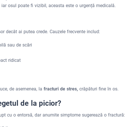
, iar osul poate fi vizibil, aceasta este o urgență medicală.
or decât ai putea crede. Cauzele frecvente includ:
bilă sau de scări
act ridicat
 duce, de asemenea, la
fracturi de stres,
crăpături fine în os.
egetul de la picior?
rupt cu o entorsă, dar anumite simptome sugerează o fractură: