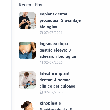
Recent Post
Implant dentar
procedura: 3 avantaje
biologice
07/07/2026
Ingrasare dupa
gastric sleeve: 3
adevaruri biologice
02/07/2026
Infectie implant
dentar: 4 semne
clinice periculoase
02/07/2026
Rinoplastie
Nechirurgicala: 5