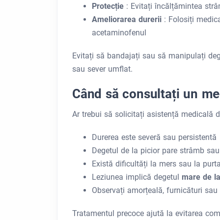
Protecție
: Evitați încălțămintea st
Ameliorarea durerii
: Folosiți medic
acetaminofenul
Evitați să bandajați sau să manipulați deg
sau sever umflat.
Când să consultați un me
Ar trebui să solicitați asistență medicală 
Durerea este severă sau persistentă
Degetul de la picior pare strâmb sau
Există dificultăți la mers sau la purt
Leziunea implică degetul
mare de la
Observați amorțeală, furnicături sau 
Tratamentul precoce ajută la evitarea comp