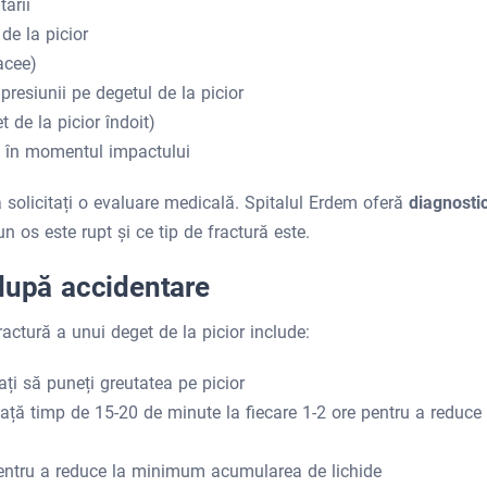
ării
 de la picior
acee)
 presiunii pe degetul de la picior
 de la picior îndoit)
ă în momentul impactului
ă solicitați o evaluare medicală. Spitalul Erdem oferă
diagnosti
 os este rupt și ce tip de fractură este.
 după accidentare
ractură a unui deget de la picior include:
itați să puneți greutatea pe picior
ață timp de 15-20 de minute la fiecare 1-2 ore pentru a reduce
t pentru a reduce la minimum acumularea de lichide