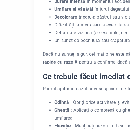
Durere intensă
în momentul accident
Umflare și vânătăi
în jurul degetului
Decolorare
(negru-albăstrui sau viol
Dificultăți la mers sau la exercitarea
Deformare vizibilă (de exemplu, deget
Un sunet de pocnitură sau crăpătur
Dacă nu sunteți sigur, cel mai bine este s
rapide cu raze X
pentru a confirma dacă un
Ce trebuie făcut imediat
Primul ajutor în cazul unei suspiciuni de f
Odihnă
: Opriți orice activitate și ev
Gheață
: Aplicați o compresă cu ghe
umflarea
Elevație
: Mențineți piciorul ridica