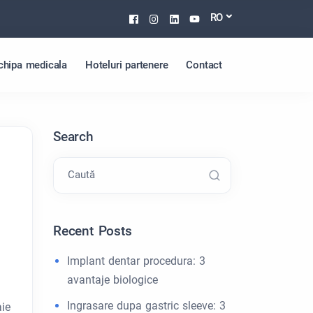
Facebook
Instagram
Linkedin
Youtube
RO
chipa medicala
Hoteluri partenere
Contact
Search
Caută
Recent Posts
Implant dentar procedura: 3
avantaje biologice
Ingrasare dupa gastric sleeve: 3
aie