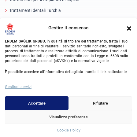
Trattamenti dentali Turchia
Occhio laser
Gestire il consenso
About Erdem
ERDEM SAĞLIK GRUBU
, in qualità di titolare del trattamento, tratta i suoi
dati personali al fine di valutare il servizio sanitario richiesto, svolgere i
Chi siamo
processi di trattamento e realizzare attività di comunicazione. I suoi dati
personali sono trattati e protetti in conformità con la Legge n. 6698 sulla
Unità mediche
protezione dei dati personali («KVKK») e la normativa vigente.
Squadra medica
È possibile accedere all'informativa dettagliata tramite il link sottostante.
Blog
Gestisci servizi
Galleria video
Contatto
Accettare
Rifiutare
Visualizza preferenze
© 2025 Erdem Hospital. All Rights Reserved.
Cookie Policy
Whatsapp