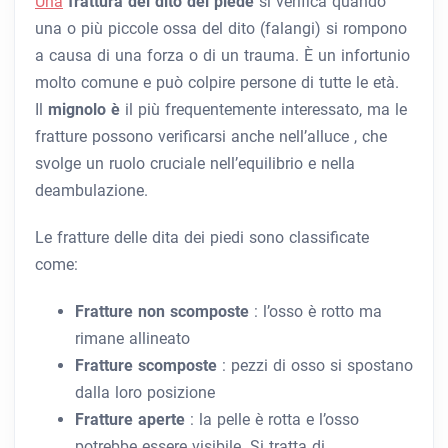
Una
frattura del dito del piede
si
verifica quando
una o più piccole ossa del dito (falangi) si rompono
a causa di una forza o di un trauma. È un infortunio
molto comune e può colpire persone di tutte le età.
Il
mignolo
è
il più frequentemente interessato, ma le
fratture possono verificarsi anche nell’alluce
, che
svolge un ruolo cruciale nell’equilibrio e nella
deambulazione.
Le fratture delle dita dei piedi sono classificate
come:
Fratture non scomposte
: l’osso è rotto ma
rimane allineato
Fratture scomposte
: pezzi di osso si spostano
dalla loro posizione
Fratture aperte
: la pelle è rotta e l’osso
potrebbe essere visibile. Si tratta di