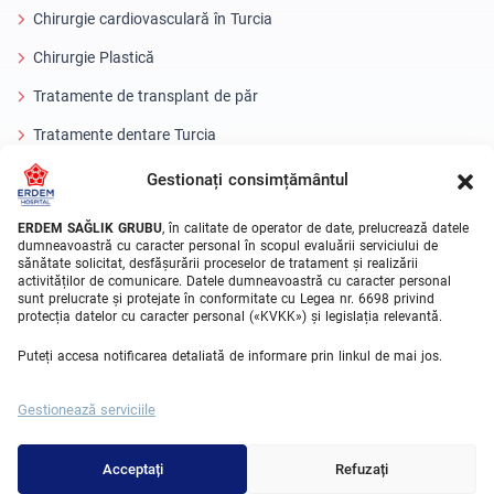
Chirurgie cardiovasculară în Turcia
Chirurgie Plastică
Tratamente de transplant de păr
Tratamente dentare Turcia
Ochi cu laser
Gestionați consimțământul
About Erdem
ERDEM SAĞLIK GRUBU
, în calitate de operator de date, prelucrează datele
dumneavoastră cu caracter personal în scopul evaluării serviciului de
sănătate solicitat, desfășurării proceselor de tratament și realizării
Despre noi
activităților de comunicare. Datele dumneavoastră cu caracter personal
sunt prelucrate și protejate în conformitate cu Legea nr. 6698 privind
Unitati Medicale
protecția datelor cu caracter personal («KVKK») și legislația relevantă.
Echipa medicala
Puteți accesa notificarea detaliată de informare prin linkul de mai jos.
Blog
Gestionează serviciile
Galeria video
Contact
Acceptați
Refuzați