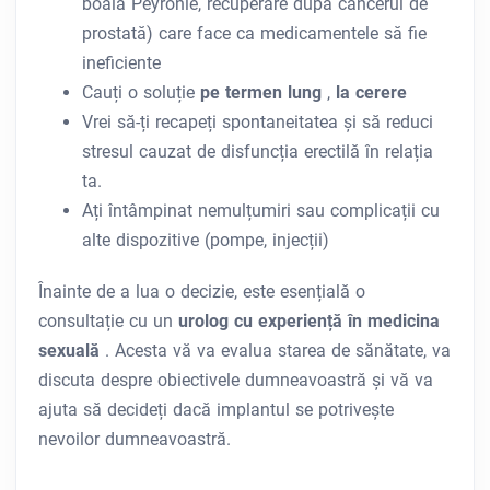
boala Peyronie, recuperare după cancerul de
prostată) care face ca medicamentele să fie
ineficiente
Cauți o soluție
pe termen lung
,
la cerere
Vrei să-ți recapeți spontaneitatea și să reduci
stresul cauzat de disfuncția erectilă în relația
ta.
Ați întâmpinat nemulțumiri sau complicații cu
alte dispozitive (pompe, injecții)
Înainte de a lua o decizie, este esențială o
consultație cu un
urolog cu experiență în medicina
sexuală
. Acesta vă va evalua starea de sănătate, va
discuta despre obiectivele dumneavoastră și vă va
ajuta să decideți dacă implantul se potrivește
nevoilor dumneavoastră.