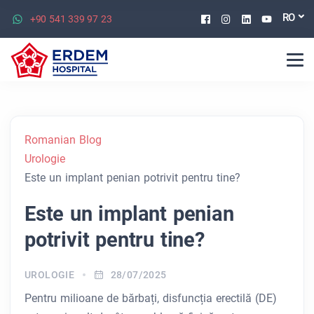
Facebook
Instagram
Linkedin
Youtu
RO
+90 541 339 97 23
Romanian Blog
Urologie
Este un implant penian potrivit pentru tine?
Este un implant penian
potrivit pentru tine?
UROLOGIE
28/07/2025
Pentru milioane de bărbați, disfuncția erectilă (DE)