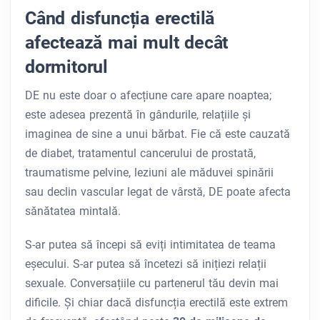
Când disfuncția erectilă
afectează mai mult decât
dormitorul
DE nu este doar o afecțiune care apare noaptea;
este adesea prezentă în gândurile, relațiile și
imaginea de sine a unui bărbat. Fie că este cauzată
de diabet, tratamentul cancerului de prostată,
traumatisme pelvine, leziuni ale măduvei spinării
sau declin vascular legat de vârstă, DE poate afecta
sănătatea mintală.
S-ar putea să începi să eviți intimitatea de teama
eșecului. S-ar putea să încetezi să inițiezi relații
sexuale. Conversațiile cu partenerul tău devin mai
dificile. Și chiar dacă disfuncția erectilă este extrem