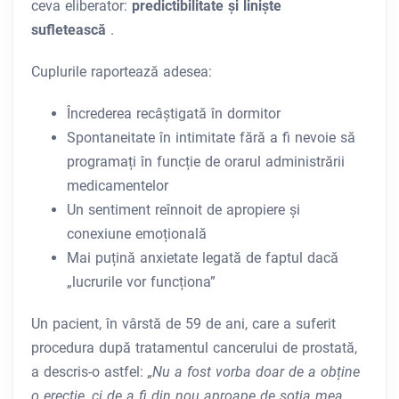
ceva eliberator:
predictibilitate și liniște
sufletească
.
Cuplurile raportează adesea:
Încrederea recâștigată în dormitor
Spontaneitate în intimitate fără a fi nevoie să
programați în funcție de orarul administrării
medicamentelor
Un sentiment reînnoit de apropiere și
conexiune emoțională
Mai puțină anxietate legată de faptul dacă
„lucrurile vor funcționa”
Un pacient, în vârstă de 59 de ani, care a suferit
procedura după tratamentul cancerului de prostată,
a descris-o astfel:
„Nu a fost vorba doar de a obține
o erecție, ci de a fi din nou aproape de soția mea,