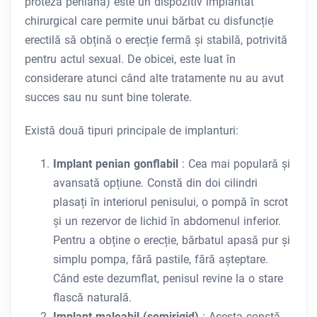
proteză peniană) este un dispozitiv implantat
chirurgical care permite unui bărbat cu disfuncție
erectilă să obțină o erecție fermă și stabilă, potrivită
pentru actul sexual. De obicei, este luat în
considerare atunci când alte tratamente nu au avut
succes sau nu sunt bine tolerate.
Există două tipuri principale de implanturi:
Implant penian gonflabil
: Cea mai populară și
avansată opțiune. Constă din doi cilindri
plasați în interiorul penisului, o pompă în scrot
și un rezervor de lichid în abdomenul inferior.
Pentru a obține o erecție, bărbatul apasă pur și
simplu pompa, fără pastile, fără așteptare.
Când este dezumflat, penisul revine la o stare
flască naturală.
Implant maleabil (semirigid)
: Acesta constă