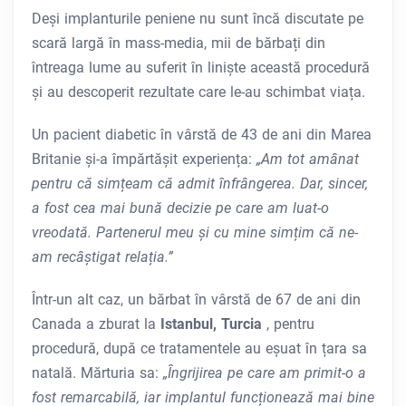
Deși implanturile peniene nu sunt încă discutate pe
scară largă în mass-media, mii de bărbați din
întreaga lume au suferit în liniște această procedură
și au descoperit rezultate care le-au schimbat viața.
Un pacient diabetic în vârstă de 43 de ani din Marea
Britanie și-a împărtășit experiența:
„Am tot amânat
pentru că simțeam că admit înfrângerea. Dar, sincer,
a fost cea mai bună decizie pe care am luat-o
vreodată. Partenerul meu și cu mine simțim că ne-
am recâștigat relația.”
Într-un alt caz, un bărbat în vârstă de 67 de ani din
Canada a zburat la
Istanbul, Turcia
, pentru
procedură, după ce tratamentele au eșuat în țara sa
natală. Mărturia sa:
„Îngrijirea pe care am primit-o a
fost remarcabilă, iar implantul funcționează mai bine