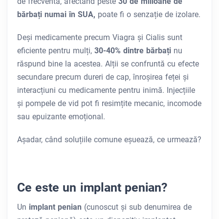
de frecventă, afectând peste
30 de milioane de
bărbați numai în SUA,
poate fi o senzație de izolare.
Deși medicamente precum Viagra și Cialis sunt
eficiente pentru mulți,
30-40% dintre bărbați
nu
răspund bine la acestea. Alții se confruntă cu efecte
secundare precum dureri de cap, înroșirea feței și
interacțiuni cu medicamente pentru inimă. Injecțiile
și pompele de vid pot fi resimțite mecanic, incomode
sau epuizante emoțional.
Așadar, când soluțiile comune eșuează, ce urmează?
Ce este un implant penian?
Un
implant penian
(cunoscut și sub denumirea de