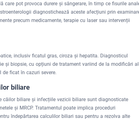
 care pot provoca durere și sângerare, în timp ce fisurile anal
stroenterologii diagnostichează aceste afecțiuni prin examinar
mente precum medicamente, terapie cu laser sau intervenții
tice, inclusiv ficatul gras, ciroza și hepatita. Diagnosticul
ie și biopsie, cu opțiuni de tratament variind de la modificări a
de ficat în cazuri severe.
ilor biliare
e căilor biliare și infecțiile vezicii biliare sunt diagnosticate
unetele și MRCP. Tratamentul poate implica proceduri
ntru îndepărtarea calculilor biliari sau pentru a rezolva alte