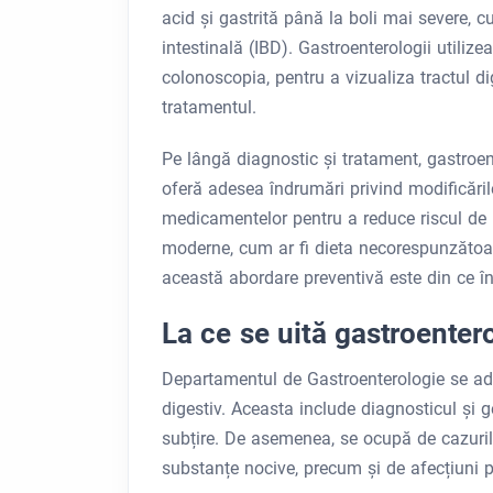
acid și gastrită până la boli mai severe, c
intestinală (IBD). Gastroenterologii utili
colonoscopia, pentru a vizualiza tractul di
tratamentul.
Pe lângă diagnostic și tratament, gastroen
oferă adesea îndrumări privind modificările 
medicamentelor pentru a reduce riscul de b
moderne, cum ar fi dieta necorespunzătoare,
această abordare preventivă este din ce î
La ce se uită gastroenter
Departamentul de Gastroenterologie se adr
digestiv. Aceasta include diagnosticul și ge
subțire. De asemenea, se ocupă de cazuril
substanțe nocive, precum și de afecțiuni pre