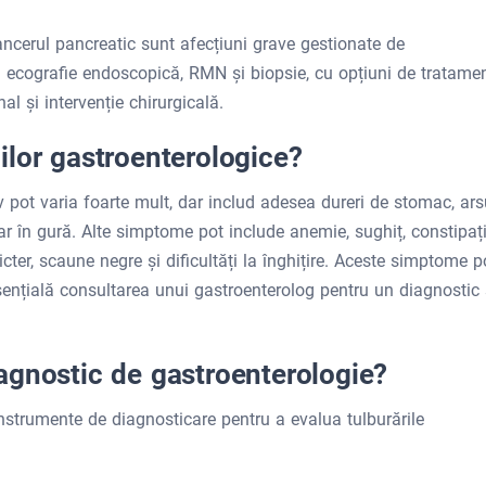
ancerul pancreatic sunt afecțiuni grave gestionate de
n ecografie endoscopică, RMN și biopsie, cu opțiuni de tratame
al și intervenție chirurgicală.
ilor gastroenterologice?
v pot varia foarte mult, dar includ adesea dureri de stomac, ars
ar în gură. Alte simptome pot include anemie, sughiț, constipați
 icter, scaune negre și dificultăți la înghițire. Aceste simptome p
esențială consultarea unui gastroenterolog pentru un diagnostic 
agnostic de gastroenterologie?
instrumente de diagnosticare pentru a evalua tulburările