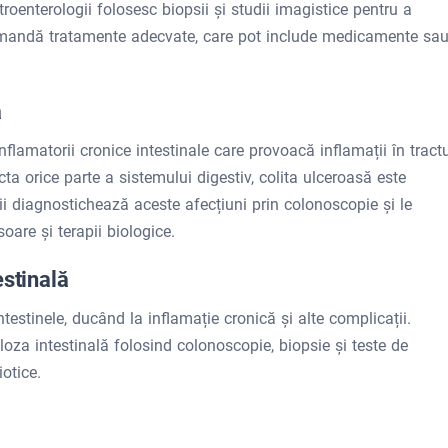
oenterologii folosesc biopsii și studii imagistice pentru a
omandă tratamente adecvate, care pot include medicamente sa
ă
nflamatorii cronice intestinale care provoacă inflamații în tract
ta orice parte a sistemului digestiv, colita ulceroasă este
gii diagnostichează aceste afecțiuni prin colonoscopie și le
re și terapii biologice.
estinală
estinele, ducând la inflamație cronică și alte complicații.
oza intestinală folosind colonoscopie, biopsie și teste de
otice.