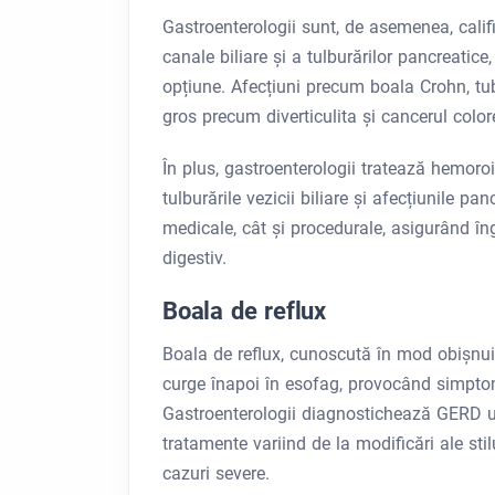
Gastroenterologii sunt, de asemenea, calific
canale biliare și a tulburărilor pancreatice
opțiune. Afecțiuni precum boala Crohn, tube
gros precum diverticulita și cancerul color
În plus, gastroenterologii tratează hemoroizi
tulburările vezicii biliare și afecțiunile pa
medicale, cât și procedurale, asigurând îng
digestiv.
Boala de reflux
Boala de reflux, cunoscută în mod obișnu
curge înapoi în esofag, provocând simptom
Gastroenterologii diagnostichează GERD u
tratamente variind de la modificări ale sti
cazuri severe.