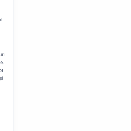
nt
uri
e,
ot
și