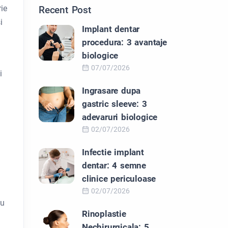
rie
Recent Post
i
Implant dentar
procedura: 3 avantaje
biologice
07/07/2026
i
Ingrasare dupa
gastric sleeve: 3
adevaruri biologice
02/07/2026
Infectie implant
dentar: 4 semne
clinice periculoase
02/07/2026
au
Rinoplastie
Nechirurgicala: 5