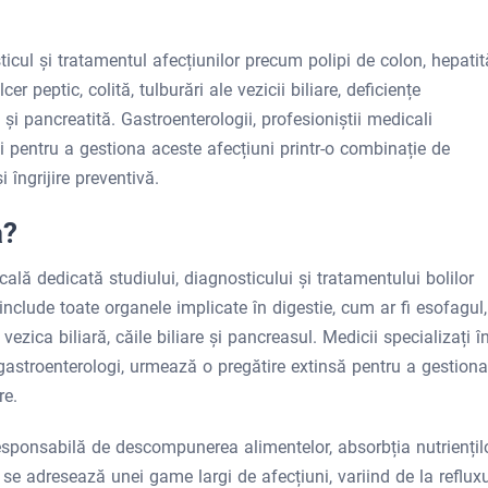
ul și tratamentul afecțiunilor precum polipi de colon, hepatit
 peptic, colită, tulburări ale vezicii biliare, deficiențe
) și pancreatită. Gastroenterologii, profesioniștii medicali
ți pentru a gestiona aceste afecțiuni printr-o combinație de
 îngrijire preventivă.
a?
ală dedicată studiului, diagnosticului și tratamentului bolilor
nclude toate organele implicate în digestie, cum ar fi esofagul,
 vezica biliară, căile biliare și pancreasul. Medicii specializați î
astroenterologi, urmează o pregătire extinsă pentru a gestiona
re.
esponsabilă de descompunerea alimentelor, absorbția nutriențil
se adresează unei game largi de afecțiuni, variind de la refluxu