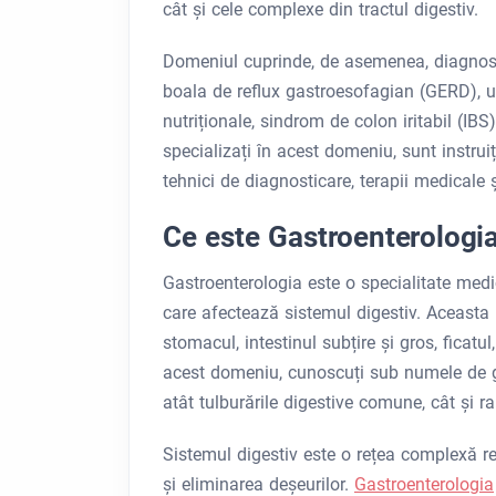
cât și cele complexe din tractul digestiv.
Domeniul cuprinde, de asemenea, diagnostic
boala de reflux gastroesofagian (GERD), ulcer
nutriționale, sindrom de colon iritabil (IBS
specializați în acest domeniu, sunt instrui
tehnici de diagnosticare, terapii medicale și
Ce este Gastroenterologi
Gastroenterologia este o specialitate medic
care afectează sistemul digestiv. Aceasta i
stomacul, intestinul subțire și gros, ficatul,
acest domeniu, cunoscuți sub numele de g
atât tulburările digestive comune, cât și ra
Sistemul digestiv este o rețea complexă r
și eliminarea deșeurilor.
Gastroenterologia