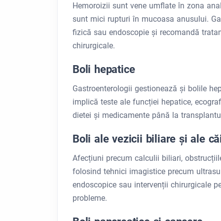
Hemoroizii sunt vene umflate în zona anală
sunt mici rupturi în mucoasa anusului. Ga
fizică sau endoscopie și recomandă trata
chirurgicale.
Boli hepatice
Gastroenterologii gestionează și bolile hepa
implică teste ale funcției hepatice, ecograf
dietei și medicamente până la transplantul 
Boli ale vezicii biliare și ale că
Afecțiuni precum calculii biliari, obstrucțiil
folosind tehnici imagistice precum ultras
endoscopice sau intervenții chirurgicale pe
probleme.