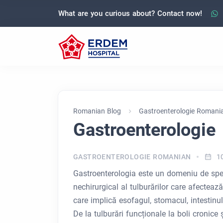
What are you curious about? Contact now!
Romanian Blog
Gastroenterologie Romani
Gastroenterologie
GASTROENTEROLOGIE ROMANIAN
1
Gastroenterologia este un domeniu de spe
nechirurgical al tulburărilor care afectea
care implică esofagul, stomacul, intestinul s
De la tulburări funcționale la boli cronic