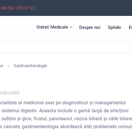
+90 541 339 97 23
Unitati Medicale
Despre noi
Spitale
E
an
Gastroenterologie
0/03/2025
cialitate al medicinei axat pe diagnosticul și managementul
ză sistemul digestiv. Aceasta include o gamă largă de afecțiuni
ubțire și gros, ficatul, pancreasul, vezica biliară și căile biliare
e și cancere, gastroenterologia abordează atât problemele comun