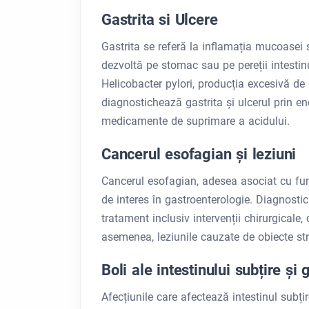
Gastrita si Ulcere
Gastrita se referă la inflamația mucoasei 
dezvoltă pe stomac sau pe pereții intestin
Helicobacter pylori, producția excesivă de 
diagnostichează gastrita și ulcerul prin en
medicamente de suprimare a acidului.
Cancerul esofagian și leziuni
Cancerul esofagian, adesea asociat cu fum
de interes în gastroenterologie. Diagnosti
tratament inclusiv intervenții chirurgicale,
asemenea, leziunile cauzate de obiecte st
Boli ale intestinului subțire și 
Afecțiunile care afectează intestinul subțire ș