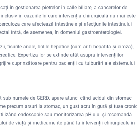
ați în gestionarea pietrelor în căile biliare, a cancerelor de
, inclusiv în cazurile în care intervenția chirurgicală nu mai este
rculoza care afectează intestinele și afecțiunile intestinului
ectal intră, de asemenea, în domeniul gastroenterologiei.
i, fisurile anale, bolile hepatice (cum ar fi hepatita și ciroza),
ncreatice. Expertiza lor se extinde atât asupra intervențiilor
rijire cuprinzătoare pentru pacienții cu tulburări ale sistemului
it sub numele de GERD, apare atunci când acidul din stomac
e precum arsuri la stomac, un gust acru în gură și tuse croni
tilizând endoscopie sau monitorizarea pH-ului și recomandă
lului de viață și medicamente până la intervenții chirurgicale în