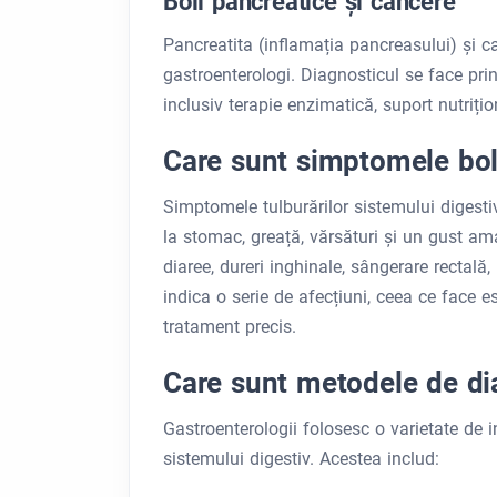
Boli pancreatice și cancere
Pancreatita (inflamația pancreasului) și c
gastroenterologi. Diagnosticul se face pri
inclusiv terapie enzimatică, suport nutrițion
Care sunt simptomele bol
Simptomele tulburărilor sistemului digesti
la stomac, greață, vărsături și un gust am
diaree, dureri inghinale, sângerare rectală,
indica o serie de afecțiuni, ceea ce face 
tratament precis.
Care sunt metodele de di
Gastroenterologii folosesc o varietate de 
sistemului digestiv. Acestea includ: