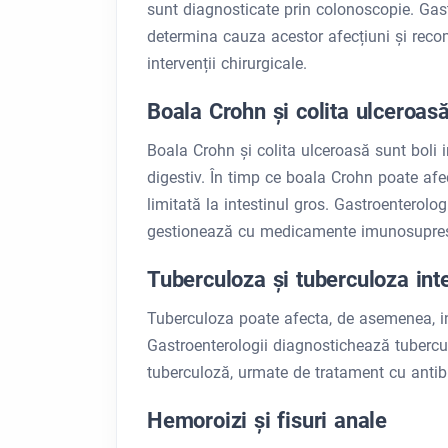
sunt diagnosticate prin colonoscopie. Gastr
determina cauza acestor afecțiuni și rec
intervenții chirurgicale.
Boala Crohn și colita ulceroas
Boala Crohn și colita ulceroasă sunt boli i
digestiv. În timp ce boala Crohn poate afec
limitată la intestinul gros. Gastroenterolo
gestionează cu medicamente imunosupresoa
Tuberculoza și tuberculoza int
Tuberculoza poate afecta, de asemenea, int
Gastroenterologii diagnostichează tubercul
tuberculoză, urmate de tratament cu antibi
Hemoroizi și fisuri anale