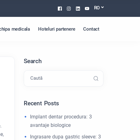
Facebook
Instagram
Linkedin
Youtube
RO
chipa medicala
Hoteluri partenere
Contact
Search
Caută
Recent Posts
Implant dentar procedura: 3
avantaje biologice
.
e,
Ingrasare dupa gastric sleeve: 3