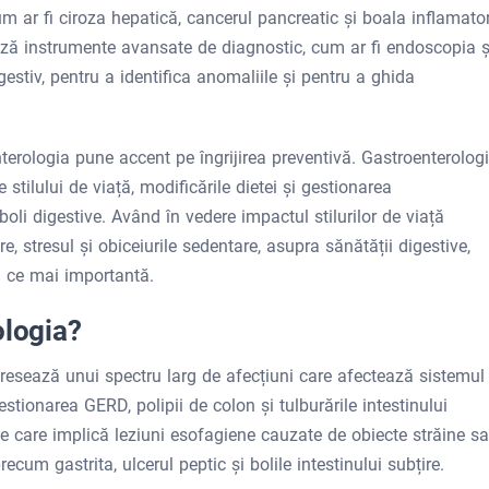
um ar fi ciroza hepatică, cancerul pancreatic și boala inflamato
zează instrumente avansate de diagnostic, cum ar fi endoscopia ș
gestiv, pentru a identifica anomaliile și pentru a ghida
terologia pune accent pe îngrijirea preventivă. Gastroenterologi
stilului de viață, modificările dietei și gestionarea
oli digestive. Având în vedere impactul stilurilor de viață
 stresul și obiceiurile sedentare, asupra sănătății digestive,
n ce mai importantă.
ologia?
esează unui spectru larg de afecțiuni care afectează sistemul
stionarea GERD, polipii de colon și tulburările intestinului
e care implică leziuni esofagiene cauzate de obiecte străine s
cum gastrita, ulcerul peptic și bolile intestinului subțire.