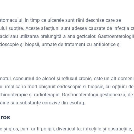
stomacului, în timp ce ulcerele sunt răni deschise care se
ului subțire. Aceste afecțiuni sunt adesea cauzate de infecția c
acid sau utilizarea prelungită a analgezicelor. Gastroenterologii
doscopie și biopsii, urmate de tratament cu antibiotice și
atul, consumul de alcool și refluxul cronic, este un alt domen
cul implică în mod obișnuit endoscopie și biopsie, cu opțiuni de
 chimioterapie și radioterapie. Gastroenterologii gestionează, de
răine sau substanțe corozive din esofag.
gros
i gros, cum ar fi polipii, diverticulita, infecțiile și obstrucțiile,