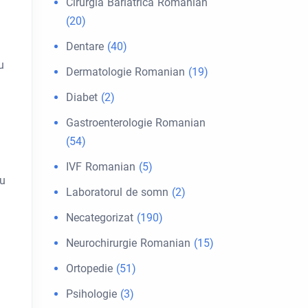
Cirurgia Bariátrica Romanian
(20)
Dentare
(40)
u
Dermatologie Romanian
(19)
Diabet
(2)
Gastroenterologie Romanian
(54)
IVF Romanian
(5)
iu
Laboratorul de somn
(2)
Necategorizat
(190)
Neurochirurgie Romanian
(15)
Ortopedie
(51)
Psihologie
(3)