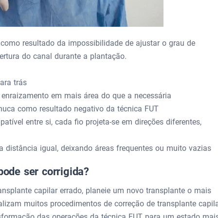
 como resultado da impossibilidade de ajustar o grau de
ertura do canal durante a plantação.
ara trás
e enraizamento em mais área do que a necessária
nuca como resultado negativo da técnica FUT
ível entre si, cada fio projeta-se em direções diferentes,
a distância igual, deixando áreas frequentes ou muito vazias
pode ser corrigida?
ansplante capilar errado, planeie um novo transplante o mais
ealizam muitos procedimentos de correção de transplante capila
nsformação das operações da técnica FUT para um estado mai