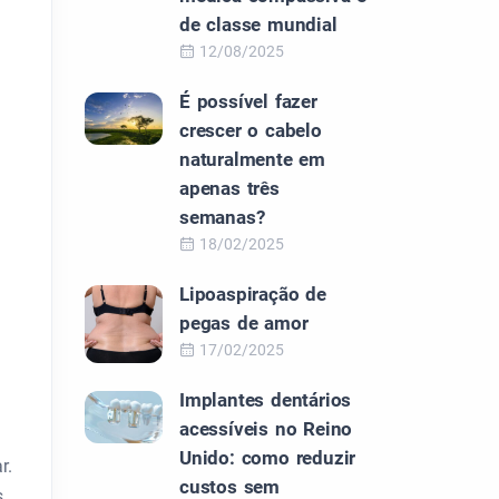
de classe mundial
12/08/2025
É possível fazer
crescer o cabelo
naturalmente em
apenas três
semanas?
18/02/2025
Lipoaspiração de
pegas de amor
17/02/2025
Implantes dentários
acessíveis no Reino
Unido: como reduzir
r.
custos sem
s