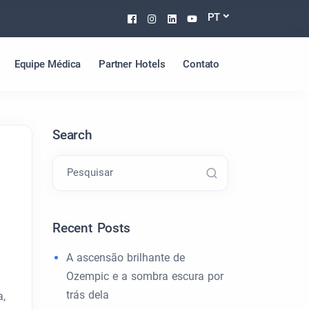
Facebook
Instagram
Linkedin
Youtube
PT
Equipe Médica
Partner Hotels
Contato
Search
Pesquisar
Recent Posts
A ascensão brilhante de
Ozempic e a sombra escura por
trás dela
a,