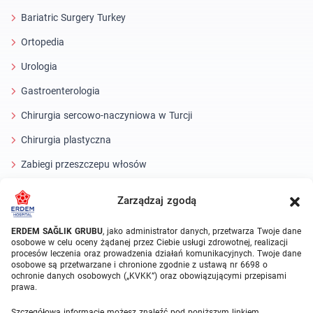
Bariatric Surgery Turkey
Ortopedia
Urologia
Gastroenterologia
Chirurgia sercowo-naczyniowa w Turcji
Chirurgia plastyczna
Zabiegi przeszczepu włosów
Zabiegi stomatologiczne Turcja
Zarządzaj zgodą
Laserowe oko
ERDEM SAĞLIK GRUBU
, jako administrator danych, przetwarza Twoje dane
osobowe w celu oceny żądanej przez Ciebie usługi zdrowotnej, realizacji
About Erdem
procesów leczenia oraz prowadzenia działań komunikacyjnych. Twoje dane
osobowe są przetwarzane i chronione zgodnie z ustawą nr 6698 o
O nas
ochronie danych osobowych („KVKK”) oraz obowiązującymi przepisami
prawa.
Jednostki medyczne
Szczegółową informację możesz znaleźć pod poniższym linkiem.