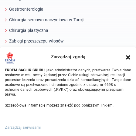
Gastroenterologia
Chirurgia sercowo-naczyniowa w Turcji
Chirurgia plastyczna
Zabiegi przeszczepu włosów
Zabiegi stomatologiczne Turcja
Zarządzaj zgodą
Laserowe oko
ERDEM SAĞLIK GRUBU
, jako administrator danych, przetwarza Twoje dane
osobowe w celu oceny żądanej przez Ciebie usługi zdrowotnej, realizacji
About Erdem
procesów leczenia oraz prowadzenia działań komunikacyjnych. Twoje dane
osobowe są przetwarzane i chronione zgodnie z ustawą nr 6698 o
O nas
ochronie danych osobowych („KVKK”) oraz obowiązującymi przepisami
prawa.
Jednostki medyczne
Szczegółową informację możesz znaleźć pod poniższym linkiem.
Zespół medyczny
Blog
Zarządzaj serwisami
Galeria wideo