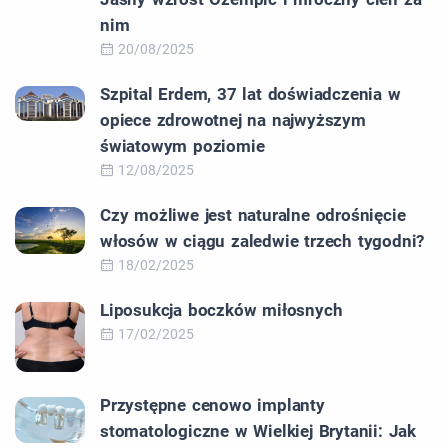
nim
20/08/2025
Szpital Erdem, 37 lat doświadczenia w
opiece zdrowotnej na najwyższym
światowym poziomie
12/08/2025
Czy możliwe jest naturalne odrośnięcie
włosów w ciągu zaledwie trzech tygodni?
18/02/2025
Liposukcja boczków miłosnych
17/02/2025
Przystępne cenowo implanty
stomatologiczne w Wielkiej Brytanii: Jak