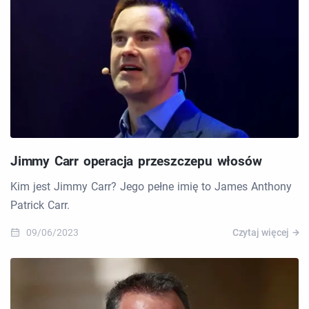
Jimmy Carr operacja przeszczepu włosów
Kim jest Jimmy Carr? Jego pełne imię to James Anthony
Patrick Carr.
09/06/2023
Czytaj więcej