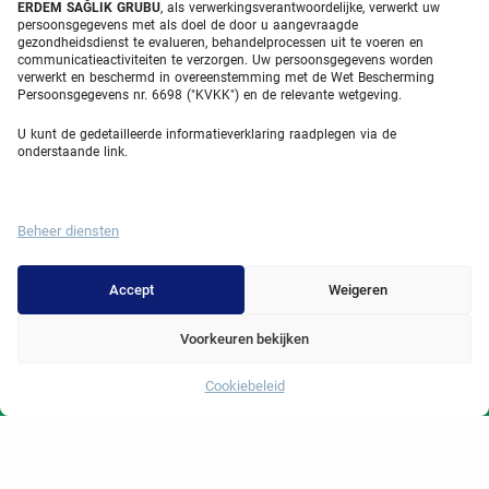
ERDEM SAĞLIK GRUBU
, als verwerkingsverantwoordelijke, verwerkt uw
persoonsgegevens met als doel de door u aangevraagde
Urologie
gezondheidsdienst te evalueren, behandelprocessen uit te voeren en
communicatieactiviteiten te verzorgen. Uw persoonsgegevens worden
Gastroenterologie
verwerkt en beschermd in overeenstemming met de Wet Bescherming
Persoonsgegevens nr. 6698 ("KVKK") en de relevante wetgeving.
Cardiovasculaire chirurgie in Turkije
U kunt de gedetailleerde informatieverklaring raadplegen via de
Plastische chirurgie
onderstaande link.
Haartransplantatiebehandelingen
Tandheelkundige behandelingen Turkije
Beheer diensten
Laseroog
Accept
Weigeren
About Erdem
Voorkeuren bekijken
Over ons
Cookiebeleid
Whatsapp
Medische eenheden
Medisch team
Blog