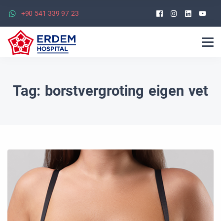
Facebook
Instagra
Linked
Yo
+90 541 339 97 23
Tag:
borstvergroting eigen vet​