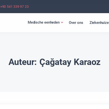
+90 541 339 97 23
Medische eenheden
Over ons
Ziekenhuize
Auteur:
Çağatay Karaoz