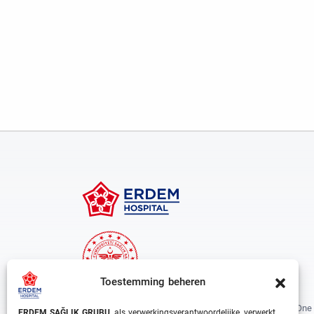
Toestemming beheren
Erdem Healthcare Group Established In 1988, And Is One
ERDEM SAĞLIK GRUBU
, als verwerkingsverantwoordelijke, verwerkt