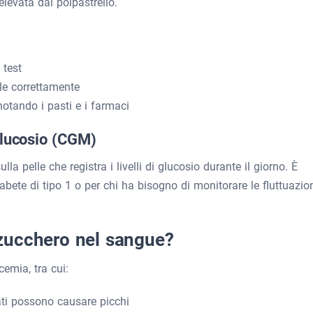
levata dal polpastrello.
 test
rle correttamente
nnotando i pasti e i farmaci
glucosio (CGM)
la pelle che registra i livelli di glucosio durante il giorno. È
abete di tipo 1 o per chi ha bisogno di monitorare le fluttuazio
i zucchero nel sangue?
cemia, tra cui:
drati possono causare picchi