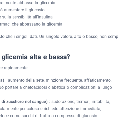
neralmente abbassa la glicemia
può aumentare il glucosio
sulla sensibilità all’insulina
 farmaci che abbassano la glicemia
to che i singoli dati. Un singolo valore, alto o basso, non semp
 glicemia alta e bassa?
re rapidamente:
ta)
: aumento della sete, minzione frequente, affaticamento,
può portare a chetoacidosi diabetica o complicazioni a lungo
lo di zucchero nel sangue)
: sudorazione, tremori, irritabilità,
icolarmente pericoloso e richiede attenzione immediata,
eloce come succhi di frutta o compresse di glucosio.