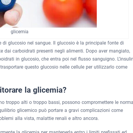
glicemia
 di glucosio nel sangue. Il glucosio è la principale fonte di
e dai carboidrati presenti negli alimenti. Dopo aver mangiato,
idrati in glucosio, che entra poi nel flusso sanguigno. L’insuli
rasportare questo glucosio nelle cellule per utilizzarlo come
torare la glicemia?
ono troppo alti o troppo bassi, possono compromettere le norma
quilibrio glicemico può portare a gravi complicazioni come
oblemi alla vista, malattie renali e altro ancora.
ente la glicemia per mantenerla entro i limiti prefissati ed