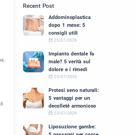
Recent Post
Addominoplastica
dopo 1 mese: 5
consigli utili
23/07/2026
Impianto dentale fa
na,
male? 5 verità sul
dolore e i rimedi
23/07/2026
Protesi seno naturali:
5 vantaggi per un
li
decolleté armonioso
23/07/2026
Liposuzione gambe:
5 passaggi per cosce