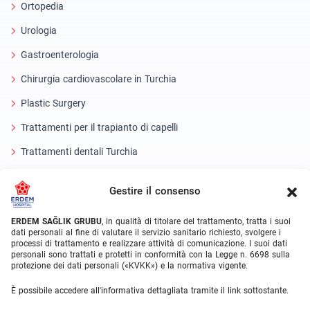
Ortopedia
Urologia
Gastroenterologia
Chirurgia cardiovascolare in Turchia
Plastic Surgery
Trattamenti per il trapianto di capelli
Trattamenti dentali Turchia
Occhio laser
Gestire il consenso
About Erdem
ERDEM SAĞLIK GRUBU
, in qualità di titolare del trattamento, tratta i suoi
dati personali al fine di valutare il servizio sanitario richiesto, svolgere i
Chi siamo
processi di trattamento e realizzare attività di comunicazione. I suoi dati
personali sono trattati e protetti in conformità con la Legge n. 6698 sulla
Unità mediche
protezione dei dati personali («KVKK») e la normativa vigente.
Squadra medica
È possibile accedere all'informativa dettagliata tramite il link sottostante.