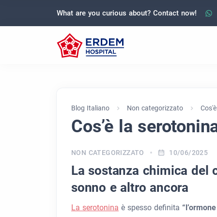
What are you curious about? Contact now!
Blog Italiano
Non categorizzato
Cos'è
Cos’è la serotonin
NON CATEGORIZZATO
10/06/2025
La sostanza chimica del c
sonno e altro ancora
La serotonina
è spesso definita
“l’ormone 