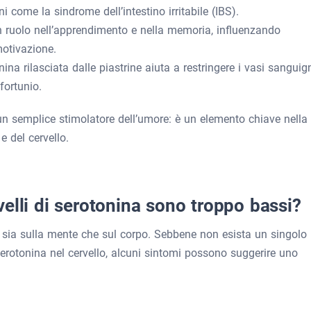
i come la sindrome dell’intestino irritabile (IBS).
n ruolo nell’apprendimento e nella memoria, influenzando
motivazione.
onina rilasciata dalle piastrine aiuta a restringere i vasi sanguig
fortunio.
un semplice stimolatore dell’umore: è un elemento chiave nella
e del cervello.
elli di serotonina sono troppo bassi?
i sia sulla mente che sul corpo. Sebbene non esista un singolo
i serotonina nel cervello, alcuni sintomi possono suggerire uno