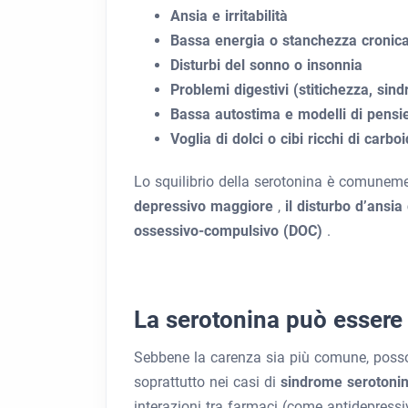
Ansia e irritabilità
Bassa energia o stanchezza cronic
Disturbi del sonno o insonnia
Problemi digestivi (stitichezza, sindr
Bassa autostima e modelli di pensie
Voglia di dolci o cibi ricchi di carbo
Lo squilibrio della serotonina è comunem
depressivo maggiore
,
il disturbo d’ansi
ossessivo-compulsivo (DOC)
.
La serotonina può essere 
Sebbene la carenza sia più comune, posson
soprattutto nei casi di
sindrome serotoni
interazioni tra farmaci (come antidepressiv