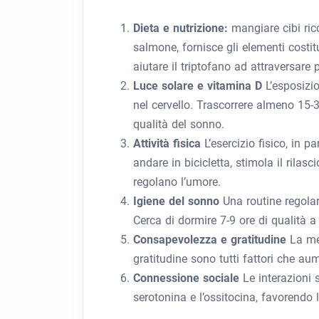
Dieta e nutrizione:
mangiare cibi ric
salmone, fornisce gli elementi costit
aiutare il triptofano ad attraversare
Luce solare e vitamina D
L’esposizi
nel cervello. Trascorrere almeno 15-3
qualità del sonno.
Attività fisica
L’esercizio fisico, in 
andare in bicicletta, stimola il rilas
regolano l’umore.
Igiene del sonno
Una routine regolar
Cerca di dormire 7-9 ore di qualità a 
Consapevolezza e gratitudine
La med
gratitudine sono tutti fattori che aum
Connessione sociale
Le interazioni 
serotonina e l’ossitocina, favorendo l