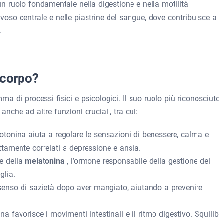
un ruolo fondamentale nella digestione e nella motilità
ervoso centrale e nelle piastrine del sangue, dove contribuisce a
.
 corpo?
a di processi fisici e psicologici. Il suo ruolo più riconosciut
anche ad altre funzioni cruciali, tra cui:
rotonina aiuta a regolare le sensazioni di benessere, calma e
ttamente correlati a depressione e ansia.
re della
melatonina
, l’ormone responsabile della gestione del
glia.
l senso di sazietà dopo aver mangiato, aiutando a prevenire
nina favorisce i movimenti intestinali e il ritmo digestivo. Squilib