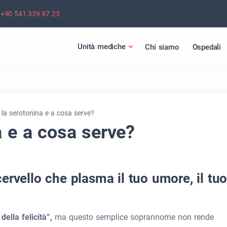
+90 541 339 97 23
Unità mediche
Chi siamo
Ospedali
 la serotonina e a cosa serve?
a e a cosa serve?
ervello che plasma il tuo umore, il tu
della felicità”,
ma questo semplice soprannome non rende