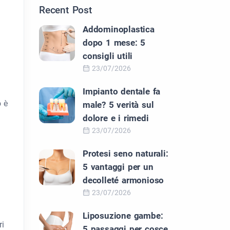
Recent Post
Addominoplastica
dopo 1 mese: 5
consigli utili
23/07/2026
Impianto dentale fa
o è
male? 5 verità sul
dolore e i rimedi
23/07/2026
Protesi seno naturali:
5 vantaggi per un
decolleté armonioso
23/07/2026
Liposuzione gambe:
ri
5 passaggi per cosce