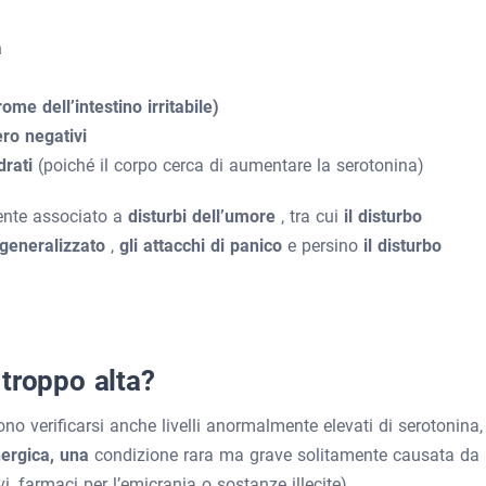
a
ome dell’intestino irritabile)
ro negativi
idrati
(poiché il corpo cerca di aumentare la serotonina)
ente associato a
disturbi dell’umore
, tra cui
il disturbo
a generalizzato
,
gli attacchi di panico
e persino
il disturbo
troppo alta?
o verificarsi anche livelli anormalmente elevati di serotonina,
nergica, una
condizione rara ma grave solitamente causata da
i, farmaci per l’emicrania o sostanze illecite).