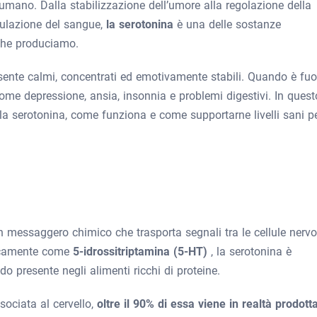
o umano. Dalla stabilizzazione dell’umore alla regolazione della
gulazione del sangue,
la serotonina
è una delle sostanze
 che produciamo.
i sente calmi, concentrati ed emotivamente stabili. Quando è fuo
ome depressione, ansia, insonnia e problemi digestivi. In quest
la serotonina, come funziona e come supportarne livelli sani p
un messaggero chimico che trasporta segnali tra le cellule nerv
imicamente come
5-idrossitriptamina (5-HT)
, la serotonina è
o presente negli alimenti ricchi di proteine.
sociata al cervello,
oltre il 90% di essa viene in realtà prodott