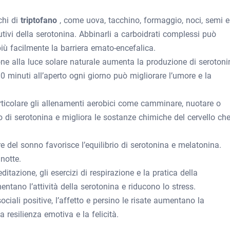
chi di
triptofano
, come uova, tacchino, formaggio, noci, semi e
utivi della serotonina. Abbinarli a carboidrati complessi può
 più facilmente la barriera emato-encefalica.
one alla luce solare naturale aumenta la produzione di serotoni
0 minuti all’aperto ogni giorno può migliorare l’umore e la
particolare gli allenamenti aerobici come camminare, nuotare o
cio di serotonina e migliora le sostanze chimiche del cervello ch
e del sonno favorisce l’equilibrio di serotonina e melatonina.
notte.
itazione, gli esercizi di respirazione e la pratica della
entano l’attività della serotonina e riducono lo stress.
sociali positive, l’affetto e persino le risate aumentano la
a resilienza emotiva e la felicità.