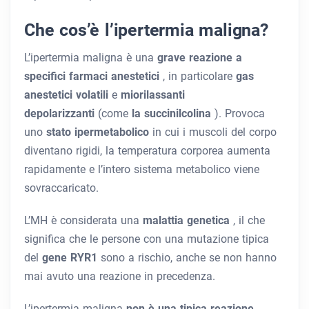
Che cos’è l’ipertermia maligna?
L’ipertermia maligna è una
grave reazione a
specifici farmaci anestetici
, in particolare
gas
anestetici volatili
e
miorilassanti
depolarizzanti
(come
la succinilcolina
). Provoca
uno
stato ipermetabolico
in cui i muscoli del corpo
diventano rigidi, la temperatura corporea aumenta
rapidamente e l’intero sistema metabolico viene
sovraccaricato.
L’MH è considerata una
malattia genetica
, il che
significa che le persone con una mutazione tipica
del
gene RYR1
sono a rischio, anche se non hanno
mai avuto una reazione in precedenza.
L’ipertermia maligna
non è una tipica reazione