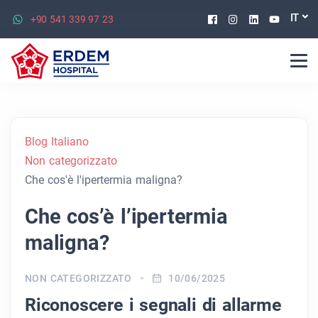
Facebook
Instagram
Linkedin
Youtu
IT
+90 541 339 97 23
Blog Italiano
Non categorizzato
Che cos'è l'ipertermia maligna?
Che cos’è l’ipertermia
maligna?
NON CATEGORIZZATO
10/06/2025
Riconoscere i segnali di allarme