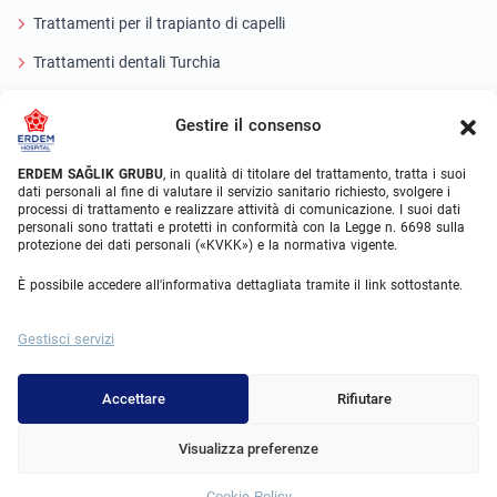
Trattamenti per il trapianto di capelli
Trattamenti dentali Turchia
Occhio laser
Gestire il consenso
About Erdem
ERDEM SAĞLIK GRUBU
, in qualità di titolare del trattamento, tratta i suoi
dati personali al fine di valutare il servizio sanitario richiesto, svolgere i
Chi siamo
processi di trattamento e realizzare attività di comunicazione. I suoi dati
personali sono trattati e protetti in conformità con la Legge n. 6698 sulla
Unità mediche
protezione dei dati personali («KVKK») e la normativa vigente.
Squadra medica
È possibile accedere all'informativa dettagliata tramite il link sottostante.
Blog
Gestisci servizi
Galleria video
Contatto
Accettare
Rifiutare
Visualizza preferenze
© 2025 Erdem Hospital. All Rights Reserved.
Cookie Policy