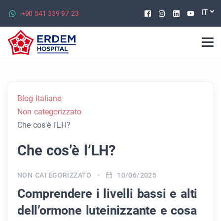
Facebook
Instagram
Linkedin
Youtu
IT
+90 541 339 97 23
Blog Italiano
Non categorizzato
Che cos'è l'LH?
Che cos’è l’LH?
NON CATEGORIZZATO
10/06/2025
Comprendere i livelli bassi e alti
dell’ormone luteinizzante e cosa