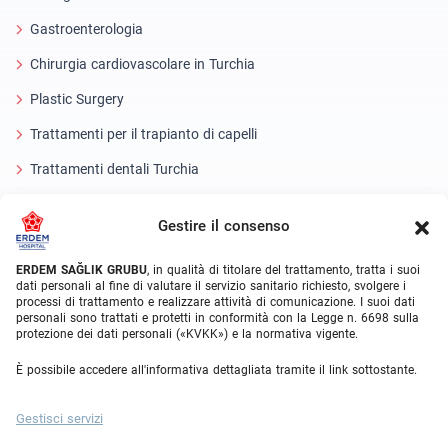
Gastroenterologia
Chirurgia cardiovascolare in Turchia
Plastic Surgery
Trattamenti per il trapianto di capelli
Trattamenti dentali Turchia
Occhio laser
Gestire il consenso
About Erdem
ERDEM SAĞLIK GRUBU
, in qualità di titolare del trattamento, tratta i suoi
dati personali al fine di valutare il servizio sanitario richiesto, svolgere i
Chi siamo
processi di trattamento e realizzare attività di comunicazione. I suoi dati
personali sono trattati e protetti in conformità con la Legge n. 6698 sulla
Unità mediche
protezione dei dati personali («KVKK») e la normativa vigente.
Squadra medica
È possibile accedere all'informativa dettagliata tramite il link sottostante.
Blog
Gestisci servizi
Galleria video