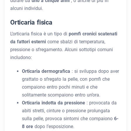
durare da
uno a cinque anni
, o anche di più in
alcuni individui.
Orticaria fisica
L’orticaria fisica è un tipo di
pomfi cronici scatenati
da fattori esterni
come sbalzi di temperatura,
pressione o sfregamento. Alcuni sottotipi comuni
includono:
Orticaria dermografica
: si sviluppa dopo aver
grattato o sfregato la pelle, con pomfi che
compaiono entro pochi minuti e che
solitamente scompaiono entro un’ora.
Orticaria indotta da pressione
: provocata da
abiti stretti, cinture o pressione prolungata
sulla pelle, provoca sintomi che compaiono
6-
8 ore
dopo l’esposizione.