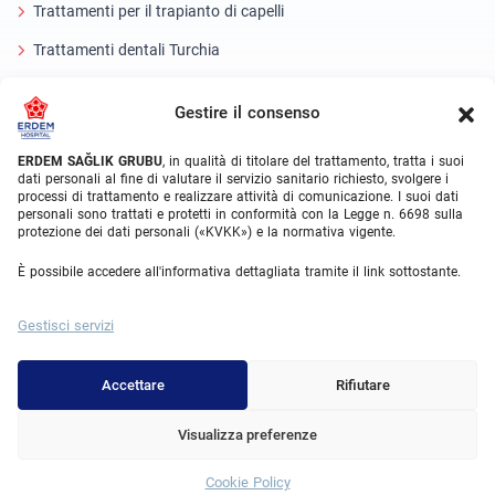
Trattamenti per il trapianto di capelli
Trattamenti dentali Turchia
Occhio laser
Gestire il consenso
About Erdem
ERDEM SAĞLIK GRUBU
, in qualità di titolare del trattamento, tratta i suoi
dati personali al fine di valutare il servizio sanitario richiesto, svolgere i
Chi siamo
processi di trattamento e realizzare attività di comunicazione. I suoi dati
personali sono trattati e protetti in conformità con la Legge n. 6698 sulla
Unità mediche
protezione dei dati personali («KVKK») e la normativa vigente.
Squadra medica
È possibile accedere all'informativa dettagliata tramite il link sottostante.
Blog
Gestisci servizi
Galleria video
Contatto
Accettare
Rifiutare
Visualizza preferenze
© 2025 Erdem Hospital. All Rights Reserved.
Cookie Policy
Whatsapp