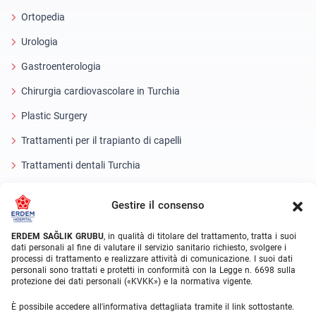
Ortopedia
Urologia
Gastroenterologia
Chirurgia cardiovascolare in Turchia
Plastic Surgery
Trattamenti per il trapianto di capelli
Trattamenti dentali Turchia
Occhio laser
Gestire il consenso
About Erdem
ERDEM SAĞLIK GRUBU
, in qualità di titolare del trattamento, tratta i suoi
dati personali al fine di valutare il servizio sanitario richiesto, svolgere i
Chi siamo
processi di trattamento e realizzare attività di comunicazione. I suoi dati
personali sono trattati e protetti in conformità con la Legge n. 6698 sulla
Unità mediche
protezione dei dati personali («KVKK») e la normativa vigente.
Squadra medica
È possibile accedere all'informativa dettagliata tramite il link sottostante.