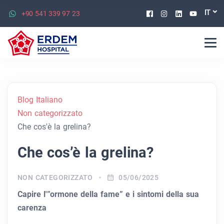
Facebook
Instagram
Linkedin
Youtu
IT
+90 541 339 97 23
Blog Italiano
Non categorizzato
Che cos'è la grelina?
Che cos’è la grelina?
NON CATEGORIZZATO
05/06/2025
Capire l'”ormone della fame” e i sintomi della sua
carenza