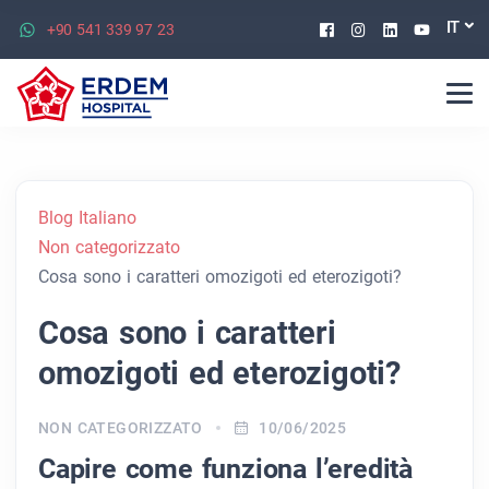
Facebook
Instagram
Linkedin
Youtu
IT
+90 541 339 97 23
Blog Italiano
Non categorizzato
Cosa sono i caratteri omozigoti ed eterozigoti?
Cosa sono i caratteri
omozigoti ed eterozigoti?
NON CATEGORIZZATO
10/06/2025
Capire come funziona l’eredità