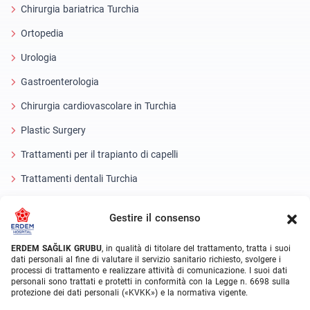
Chirurgia bariatrica Turchia
Ortopedia
Urologia
Gastroenterologia
Chirurgia cardiovascolare in Turchia
Plastic Surgery
Trattamenti per il trapianto di capelli
Trattamenti dentali Turchia
Occhio laser
Gestire il consenso
About Erdem
ERDEM SAĞLIK GRUBU
, in qualità di titolare del trattamento, tratta i suoi
dati personali al fine di valutare il servizio sanitario richiesto, svolgere i
Chi siamo
processi di trattamento e realizzare attività di comunicazione. I suoi dati
personali sono trattati e protetti in conformità con la Legge n. 6698 sulla
Unità mediche
protezione dei dati personali («KVKK») e la normativa vigente.