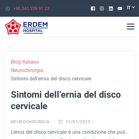
Facebook
Instagram
Linkedin
Youtu
IT
+90 541 339 97 23
Blog Italiano
Neurochirurgia
Sintomi dell'ernia del disco cervicale
Sintomi dell’ernia del disco
cervicale
NEUROCHIRURGIA
13/01/2025
L’ernia del disco cervicale è una condizione che può