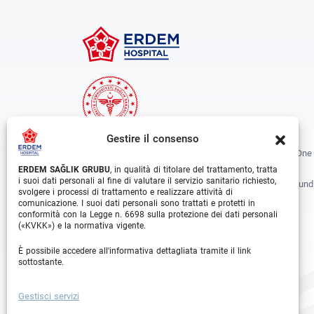
Gestire il consenso
Erdem Healthcare Group Established In 1988, And Is One
The Biggest Hospital Groups In Istanbul And Turkey.
ERDEM SAĞLIK GRUBU
, in qualità di titolare del trattamento, tratta
i suoi dati personali al fine di valutare il servizio sanitario richiesto,
Situated In 3 Different Locations In Istanbul, With Around
svolgere i processi di trattamento e realizzare attività di
Departments And Over 1000 Well Trained Medical
comunicazione. I suoi dati personali sono trattati e protetti in
conformità con la Legge n. 6698 sulla protezione dei dati personali
Professionals, Is Growing Rapidly Day By Day.
(«KVKK») e la normativa vigente.
Facebook
Instagram
Linkedin
Youtube
È possibile accedere all'informativa dettagliata tramite il link
sottostante.
Gestisci servizi