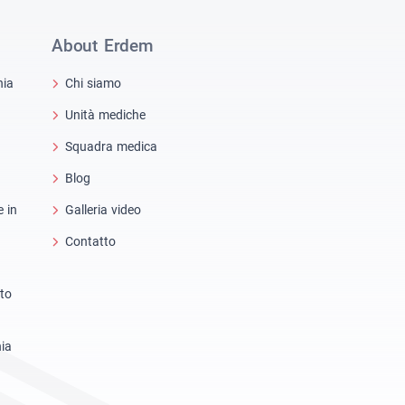
About Erdem
hia
Chi siamo
Unità mediche
Squadra medica
Blog
e in
Galleria video
Contatto
nto
hia