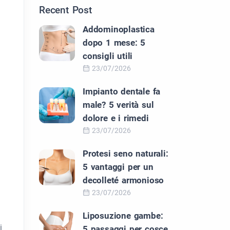
Recent Post
Addominoplastica
dopo 1 mese: 5
consigli utili
23/07/2026
Impianto dentale fa
male? 5 verità sul
dolore e i rimedi
23/07/2026
Protesi seno naturali:
5 vantaggi per un
decolleté armonioso
23/07/2026
Liposuzione gambe:
i
5 passaggi per cosce