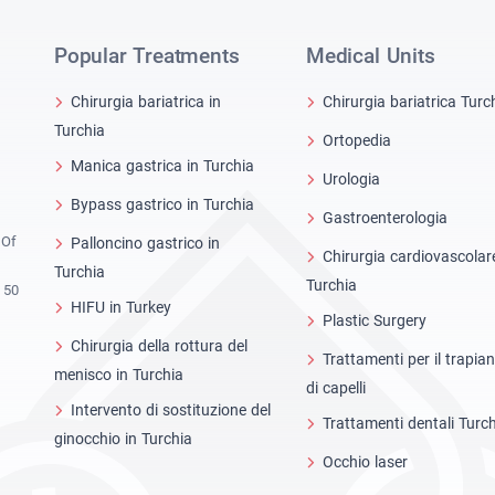
Popular Treatments
Medical Units
Chirurgia bariatrica in
Chirurgia bariatrica Turc
Turchia
Ortopedia
Manica gastrica in Turchia
Urologia
Bypass gastrico in Turchia
Gastroenterologia
 Of
Palloncino gastrico in
Chirurgia cardiovascolar
Turchia
Turchia
 50
HIFU in Turkey
Plastic Surgery
Chirurgia della rottura del
Trattamenti per il trapia
menisco in Turchia
di capelli
Intervento di sostituzione del
Trattamenti dentali Turc
ginocchio in Turchia
Occhio laser