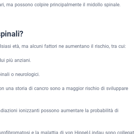
rari, ma possono colpire principalmente il midollo spinale.
spinali?
siasi età, ma alcuni fattori ne aumentano il rischio, tra cui:
ui più anziani.
nali o neurologici.
con una storia di cancro sono a maggior rischio di sviluppare
i radiazioni ionizzanti possono aumentare la probabilità di
urofibromatosi e la malattia di von Hippel-Lindau sono collegat