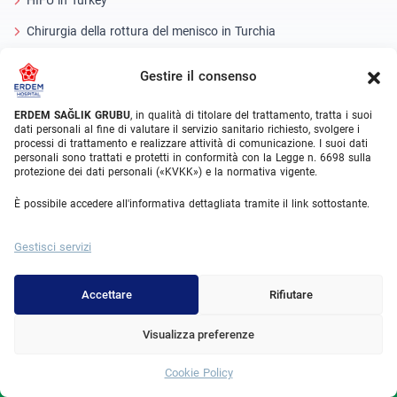
Chirurgia della rottura del menisco in Turchia
Intervento di sostituzione del ginocchio in Turchia
Gestire il consenso
Medical Units
ERDEM SAĞLIK GRUBU
, in qualità di titolare del trattamento, tratta i suoi
dati personali al fine di valutare il servizio sanitario richiesto, svolgere i
Chirurgia bariatrica Turchia
processi di trattamento e realizzare attività di comunicazione. I suoi dati
personali sono trattati e protetti in conformità con la Legge n. 6698 sulla
Ortopedia
protezione dei dati personali («KVKK») e la normativa vigente.
Urologia
È possibile accedere all'informativa dettagliata tramite il link sottostante.
Gastroenterologia
Gestisci servizi
Chirurgia cardiovascolare in Turchia
Accettare
Rifiutare
Plastic Surgery
Trattamenti per il trapianto di capelli
Visualizza preferenze
Trattamenti dentali Turchia
Cookie Policy
Whatsapp
Occhio laser