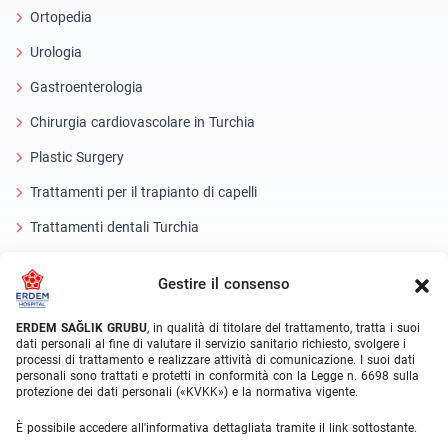
Ortopedia
Urologia
Gastroenterologia
Chirurgia cardiovascolare in Turchia
Plastic Surgery
Trattamenti per il trapianto di capelli
Trattamenti dentali Turchia
Occhio laser
Gestire il consenso
About Erdem
ERDEM SAĞLIK GRUBU
, in qualità di titolare del trattamento, tratta i suoi
dati personali al fine di valutare il servizio sanitario richiesto, svolgere i
Chi siamo
processi di trattamento e realizzare attività di comunicazione. I suoi dati
personali sono trattati e protetti in conformità con la Legge n. 6698 sulla
Unità mediche
protezione dei dati personali («KVKK») e la normativa vigente.
Squadra medica
È possibile accedere all'informativa dettagliata tramite il link sottostante.