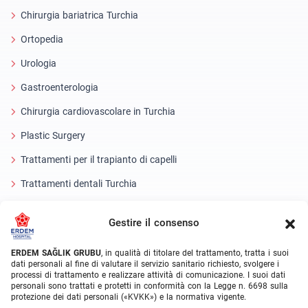
Chirurgia bariatrica Turchia
Ortopedia
Urologia
Gastroenterologia
Chirurgia cardiovascolare in Turchia
Plastic Surgery
Trattamenti per il trapianto di capelli
Trattamenti dentali Turchia
Occhio laser
Gestire il consenso
About Erdem
ERDEM SAĞLIK GRUBU
, in qualità di titolare del trattamento, tratta i suoi
dati personali al fine di valutare il servizio sanitario richiesto, svolgere i
Chi siamo
processi di trattamento e realizzare attività di comunicazione. I suoi dati
personali sono trattati e protetti in conformità con la Legge n. 6698 sulla
Unità mediche
protezione dei dati personali («KVKK») e la normativa vigente.