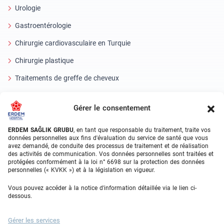
Urologie
Gastroentérologie
Chirurgie cardiovasculaire en Turquie
Chirurgie plastique
Traitements de greffe de cheveux
Soins dentaires en Turquie
Gérer le consentement
Oeil laser
ERDEM SAĞLIK GRUBU
, en tant que responsable du traitement, traite vos
About Erdem
données personnelles aux fins d'évaluation du service de santé que vous
avez demandé, de conduite des processus de traitement et de réalisation
des activités de communication. Vos données personnelles sont traitées et
À propos de nous
protégées conformément à la loi n° 6698 sur la protection des données
personnelles (« KVKK ») et à la législation en vigueur.
Unités médicales
Vous pouvez accéder à la notice d'information détaillée via le lien ci-
Équipe médicale
dessous.
Blog
Gérer les services