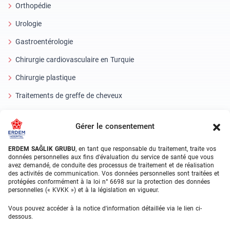
Orthopédie
Urologie
Gastroentérologie
Chirurgie cardiovasculaire en Turquie
Chirurgie plastique
Traitements de greffe de cheveux
Soins dentaires en Turquie
Gérer le consentement
Oeil laser
ERDEM SAĞLIK GRUBU
, en tant que responsable du traitement, traite vos
About Erdem
données personnelles aux fins d'évaluation du service de santé que vous
avez demandé, de conduite des processus de traitement et de réalisation
des activités de communication. Vos données personnelles sont traitées et
À propos de nous
protégées conformément à la loi n° 6698 sur la protection des données
personnelles (« KVKK ») et à la législation en vigueur.
Unités médicales
Vous pouvez accéder à la notice d'information détaillée via le lien ci-
Équipe médicale
dessous.