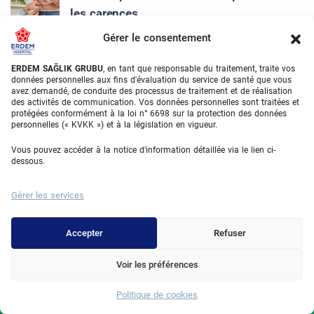
les carences
02/07/2026
Gérer le consentement
Facette Emax : 5 Secrets d’Esthétique
ERDEM SAĞLIK GRUBU
, en tant que responsable du traitement, traite vos
Dentaire
données personnelles aux fins d'évaluation du service de santé que vous
avez demandé, de conduite des processus de traitement et de réalisation
30/06/2026
des activités de communication. Vos données personnelles sont traitées et
protégées conformément à la loi n° 6698 sur la protection des données
personnelles (« KVKK ») et à la législation en vigueur.
Traitement Racines Dentaires : 4 Étapes
Clés
Vous pouvez accéder à la notice d'information détaillée via le lien ci-
dessous.
30/06/2026
Abdominoplastie et Grossesse : 5 Règles
Gérer les services
d’Or Majeures
29/06/2026
Accepter
Refuser
Voir les préférences
Categories
Politique de cookies
Whatsapp
Cardiologie French
(12)