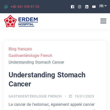
Facebook
Instagram
Linkedin
Youtu
FR
+90 541 339 97 23
Blog français
Gastroentérologie French
Understanding Stomach Cancer
Understanding Stomach
Cancer
GASTROENTÉROLOGIE FRENCH
15/01/2025
Le cancer de l’estomac, également appelé cancer