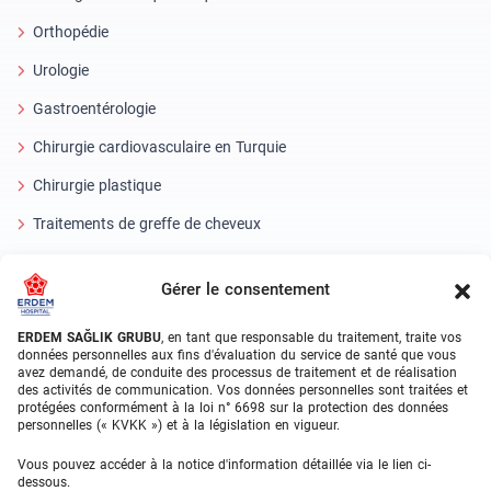
Orthopédie
Urologie
Gastroentérologie
Chirurgie cardiovasculaire en Turquie
Chirurgie plastique
Traitements de greffe de cheveux
Soins dentaires en Turquie
Gérer le consentement
Oeil laser
ERDEM SAĞLIK GRUBU
, en tant que responsable du traitement, traite vos
About Erdem
données personnelles aux fins d'évaluation du service de santé que vous
avez demandé, de conduite des processus de traitement et de réalisation
des activités de communication. Vos données personnelles sont traitées et
À propos de nous
protégées conformément à la loi n° 6698 sur la protection des données
personnelles (« KVKK ») et à la législation en vigueur.
Unités médicales
Vous pouvez accéder à la notice d'information détaillée via le lien ci-
Équipe médicale
dessous.