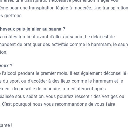
En effet, une transpiration excessive peut endommager vos
même pour une transpiration légère à modérée. Une transpiratio
s greffons.
eveux puis-je aller au sauna ?
les croûtes tombent avant d’aller au sauna. Le délai est de
mandent de pratiquer des activités comme le hammam, le sau
ion.
veux ?
e l’alcool pendant le premier mois. Il est également déconseillé
ire du sport ou d’accéder à des lieux comme le hammam et le
ement déconseillé de conduire immédiatement après
réalisée sous sédation, vous pourriez ressentir des vertiges ou
tion. C’est pourquoi nous vous recommandons de vous faire
anté !