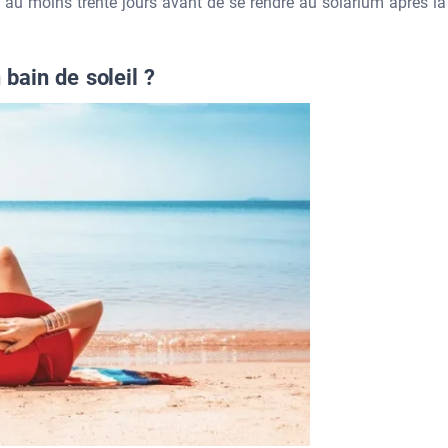
re au moins trente jours avant de se rendre au solarium après la
 bain de soleil ?