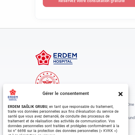
Réservez votre consultation gratuite
Gérer le consentement
Erdem Healthcare Group Established In 1988, And Is One
ERDEM SAĞLIK GRUBU
, en tant que responsable du traitement,
The Biggest Hospital Groups In Istanbul And Turkey.
traite vos données personnelles aux fins d'évaluation du service de
santé que vous avez demandé, de conduite des processus de
Situated In 3 Different Locations In Istanbul, With Around
traitement et de réalisation des activités de communication. Vos
Departments And Over 1000 Well Trained Medical
données personnelles sont traitées et protégées conformément à la
loi n° 6698 sur la protection des données personnelles (« KVKK »)
Professionals, Is Growing Rapidly Day By Day.