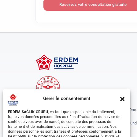
Réservez votre consultation gratuite
Gérer le consentement
Erdem Healthcare Group Established In 1988, And Is One
ERDEM SAĞLIK GRUBU
, en tant que responsable du traitement,
The Biggest Hospital Groups In Istanbul And Turkey.
traite vos données personnelles aux fins d'évaluation du service de
santé que vous avez demandé, de conduite des processus de
Situated In 3 Different Locations In Istanbul, With Around
traitement et de réalisation des activités de communication. Vos
Departments And Over 1000 Well Trained Medical
données personnelles sont traitées et protégées conformément à la
loi n° 6698 sur la protection des données personnelles (« KVKK »)
Professionals, Is Growing Rapidly Day By Day.