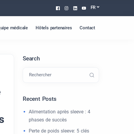
Facebook
Instagram
Linkedin
Youtube
FR
uipe médicale
Hôtels partenaires
Contact
Search
Rechercher
e
Recent Posts
Alimentation après sleeve : 4
s
phases de succès
Perte de poids sleeve: 5 clés