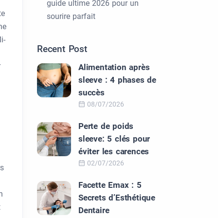
guide ultime 2026 pour un
te
sourire parfait
ne
i-
Recent Post
1
r
Alimentation après
sleeve : 4 phases de
succès
08/07/2026
Perte de poids
sleeve: 5 clés pour
éviter les carences
02/07/2026
rs
Facette Emax : 5
n
Secrets d’Esthétique
t
Dentaire