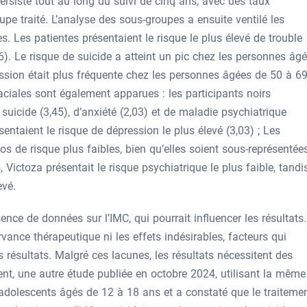
ersisté tout au long du suivi de cinq ans, avec des taux
e traité. L’analyse des sous-groupes a ensuite ventilé les
. Les patientes présentaient le risque le plus élevé de trouble
6). Le risque de suicide a atteint un pic chez les personnes âg
ession était plus fréquente chez les personnes âgées de 50 à 6
aciales sont également apparues : les participants noirs
 suicide (3,45), d’anxiété (2,03) et de maladie psychiatrique
sentaient le risque de dépression le plus élevé (3,03) ; Les
os de risque plus faibles, bien qu’elles soient sous-représentée
Victoza présentait le risque psychiatrique le plus faible, tandi
evé.
ence de données sur l’IMC, qui pourrait influencer les résultats.
rvance thérapeutique ni les effets indésirables, facteurs qui
s résultats. Malgré ces lacunes, les résultats nécessitent des
t, une autre étude publiée en octobre 2024, utilisant la même
adolescents âgés de 12 à 18 ans et a constaté que le traiteme