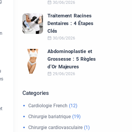
g
30/06/2026
Traitement Racines
Dentaires : 4 Étapes
Clés
un
30/06/2026
Abdominoplastie et
Grossesse : 5 Règles
d’Or Majeures
u
29/06/2026
es
Categories
Cardiologie French
(12)
et
Chirurgie bariatrique
(19)
Chirurgie cardiovasculaire
(1)