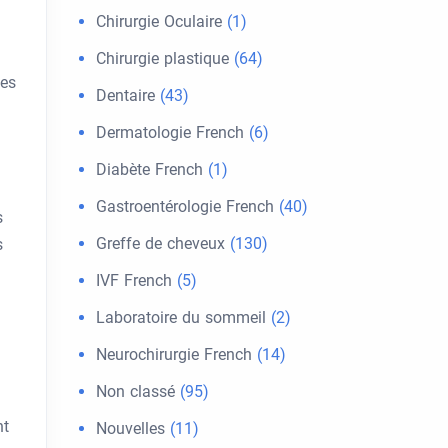
Chirurgie Oculaire
(1)
Chirurgie plastique
(64)
ées
Dentaire
(43)
9
Dermatologie French
(6)
Diabète French
(1)
Gastroentérologie French
(40)
s
Greffe de cheveux
(130)
s
IVF French
(5)
Laboratoire du sommeil
(2)
Neurochirurgie French
(14)
Non classé
(95)
nt
Nouvelles
(11)