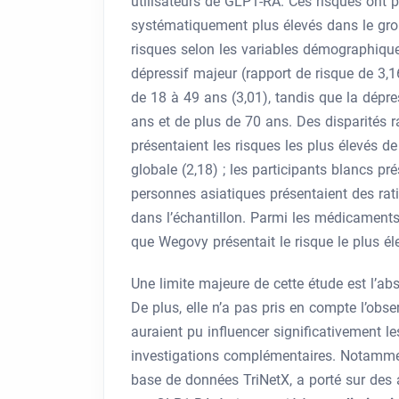
utilisateurs de GLP1-RA. Ces risques ont p
systématiquement plus élevés dans le group
risques selon les variables démographiques
dépressif majeur (rapport de risque de 3,1
de 18 à 49 ans (3,01), tandis que la dépr
ans et de plus de 70 ans. Des disparités r
présentaient les risques les plus élevés de
globale (2,18) ; les participants blancs pré
personnes asiatiques présentaient des rati
dans l’échantillon. Parmi les médicaments, 
que Wegovy présentait le risque le plus él
Une limite majeure de cette étude est l’abs
De plus, elle n’a pas pris en compte l’obse
auraient pu influencer significativement le
investigations complémentaires. Notammen
base de données TriNetX, a porté sur des 