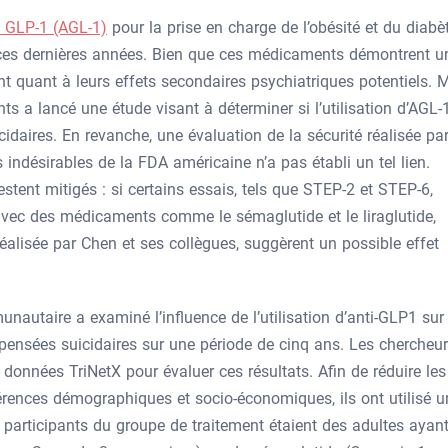
u GLP-1 (AGL-1)
pour la prise en charge de l’obésité et du diabè
 ces dernières années. Bien que ces médicaments démontrent u
nt quant à leurs effets secondaires psychiatriques potentiels. M
 a lancé une étude visant à déterminer si l’utilisation d’AGL-
idaires. En revanche, une évaluation de la sécurité réalisée pa
ndésirables de la FDA américaine n’a pas établi un tel lien.
stent mitigés : si certains essais, tels que STEP-2 et STEP-6,
 avec des médicaments comme le sémaglutide et le liraglutide,
éalisée par Chen et ses collègues, suggèrent un possible effet
nautaire a examiné l’influence de l’utilisation d’anti-GLP1 sur
e pensées suicidaires sur une période de cinq ans. Les chercheu
 données TriNetX pour évaluer ces résultats. Afin de réduire les
férences démographiques et socio-économiques, ils ont utilisé u
participants du groupe de traitement étaient des adultes ayan