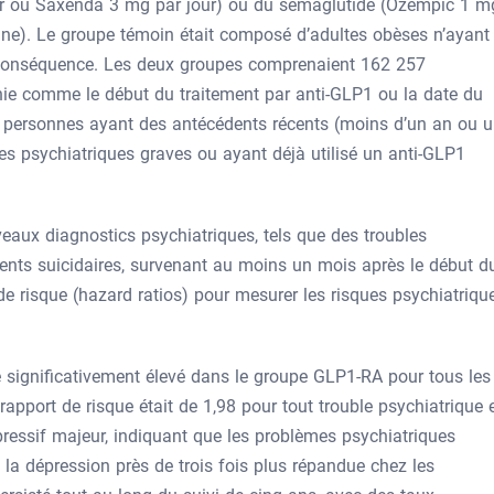
jour ou Saxenda 3 mg par jour) ou du sémaglutide (Ozempic 1 m
e). Le groupe témoin était composé d’adultes obèses n’ayant
n conséquence. Les deux groupes comprenaient 162 257
inie comme le début du traitement par anti-GLP1 ou la date du
es personnes ayant des antécédents récents (moins d’un an ou 
es psychiatriques graves ou ayant déjà utilisé un anti-GLP1
ouveaux diagnostics psychiatriques, tels que des troubles
ents suicidaires, survenant au moins un mois après le début d
 de risque (hazard ratios) pour mesurer les risques psychiatriqu
ue significativement élevé dans le groupe GLP1-RA pour tous les
pport de risque était de 1,98 pour tout trouble psychiatrique 
pressif majeur, indiquant que les problèmes psychiatriques
t la dépression près de trois fois plus répandue chez les