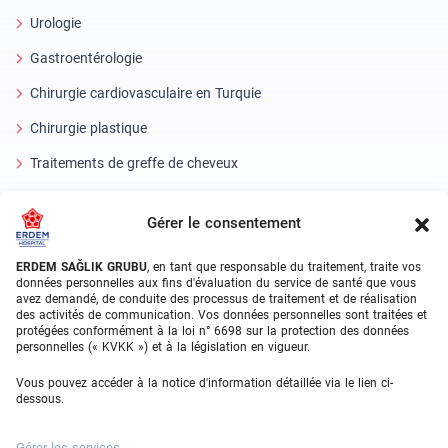
Urologie
Gastroentérologie
Chirurgie cardiovasculaire en Turquie
Chirurgie plastique
Traitements de greffe de cheveux
Soins dentaires en Turquie
Gérer le consentement
Oeil laser
ERDEM SAĞLIK GRUBU
, en tant que responsable du traitement, traite vos
About Erdem
données personnelles aux fins d'évaluation du service de santé que vous
avez demandé, de conduite des processus de traitement et de réalisation
des activités de communication. Vos données personnelles sont traitées et
À propos de nous
protégées conformément à la loi n° 6698 sur la protection des données
personnelles (« KVKK ») et à la législation en vigueur.
Unités médicales
Vous pouvez accéder à la notice d'information détaillée via le lien ci-
Équipe médicale
dessous.
Blog
Gérer les services