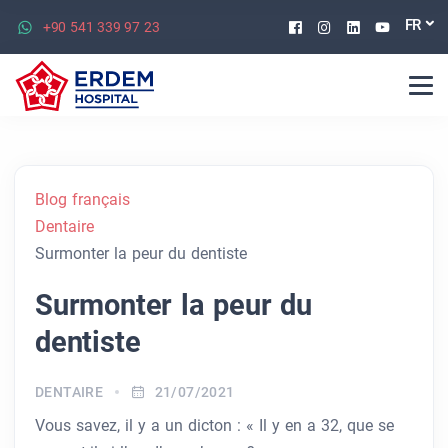
Facebook
Instagram
Linkedin
Youtu
FR
+90 541 339 97 23
Blog français
Dentaire
Surmonter la peur du dentiste
Surmonter la peur du
dentiste
DENTAIRE
21/07/2021
Vous savez, il y a un dicton : « Il y en a 32, que se