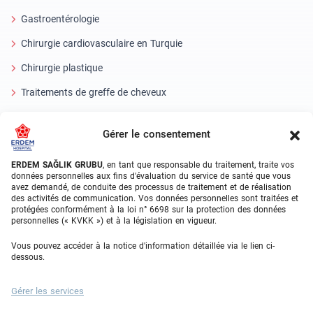
Gastroentérologie
Chirurgie cardiovasculaire en Turquie
Chirurgie plastique
Traitements de greffe de cheveux
Soins dentaires en Turquie
Gérer le consentement
Oeil laser
ERDEM SAĞLIK GRUBU
, en tant que responsable du traitement, traite vos
About Erdem
données personnelles aux fins d'évaluation du service de santé que vous
avez demandé, de conduite des processus de traitement et de réalisation
des activités de communication. Vos données personnelles sont traitées et
À propos de nous
protégées conformément à la loi n° 6698 sur la protection des données
personnelles (« KVKK ») et à la législation en vigueur.
Unités médicales
Vous pouvez accéder à la notice d'information détaillée via le lien ci-
Équipe médicale
dessous.
Blog
Gérer les services
Galerie vidéo