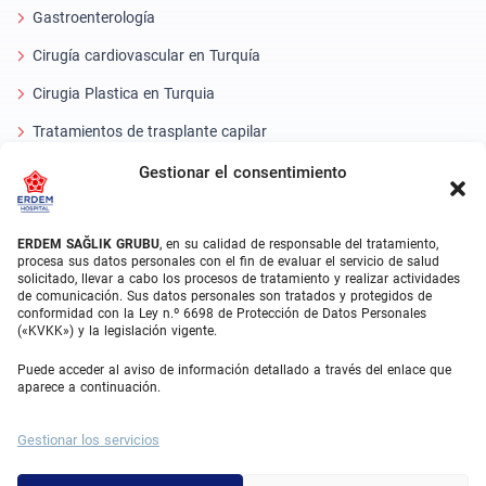
Gastroenterología
Cirugía cardiovascular en Turquía
Cirugia Plastica en Turquia
Tratamientos de trasplante capilar
Tratamientos Dentales Turquía
Gestionar el consentimiento
Láser Ocular
ERDEM SAĞLIK GRUBU
, en su calidad de responsable del tratamiento,
About Erdem
procesa sus datos personales con el fin de evaluar el servicio de salud
solicitado, llevar a cabo los procesos de tratamiento y realizar actividades
de comunicación. Sus datos personales son tratados y protegidos de
Quiénes somos
conformidad con la Ley n.º 6698 de Protección de Datos Personales
(«KVKK») y la legislación vigente.
Unidades Médicas
Puede acceder al aviso de información detallado a través del enlace que
Equipo médico
aparece a continuación.
Blog
Gestionar los servicios
Galería de vídeos