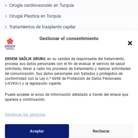
Cirugía cardiovascular en Turquía
Cirugia Plastica en Turquia
Tratamientos de trasplante capilar
Tratamientos Dentales Turquía
Gestionar el consentimiento
Láser Ocular
ERDEM SAĞLIK GRUBU
, en su calidad de responsable del tratamiento,
About Erdem
procesa sus datos personales con el fin de evaluar el servicio de salud
solicitado, llevar a cabo los procesos de tratamiento y realizar actividades
de comunicación. Sus datos personales son tratados y protegidos de
Quiénes somos
conformidad con la Ley n.º 6698 de Protección de Datos Personales
(«KVKK») y la legislación vigente.
Unidades Médicas
Puede acceder al aviso de información detallado a través del enlace que
Equipo médico
aparece a continuación.
Blog
Gestionar los servicios
Galería de vídeos
Contacto
Aceptar
Rechazar