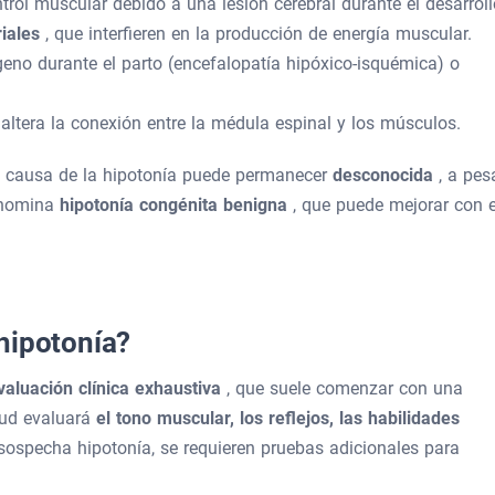
ntrol muscular debido a una lesión cerebral durante el desarroll
riales
, que interfieren en la producción de energía muscular.
ígeno durante el parto (encefalopatía hipóxico-isquémica) o
 altera la conexión entre la médula espinal y los músculos.
a causa de la hipotonía puede permanecer
desconocida
, a pes
enomina
hipotonía congénita benigna
, que puede mejorar con e
hipotonía?
valuación clínica exhaustiva
, que suele comenzar con una
alud evaluará
el tono muscular, los reflejos, las habilidades
 sospecha hipotonía, se requieren pruebas adicionales para