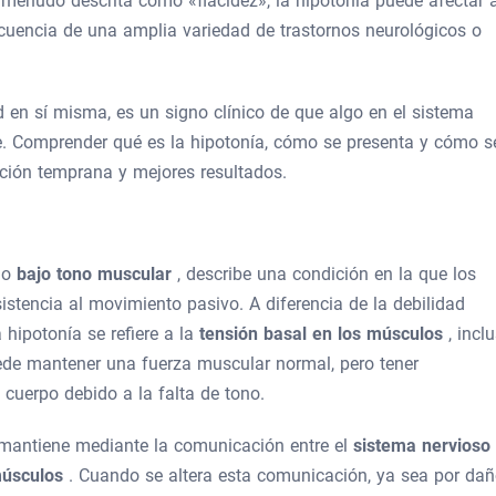
menudo descrita como «flacidez», la hipotonía puede afectar 
ecuencia de una amplia variedad de trastornos neurológicos o
 en sí misma, es un signo clínico de que algo en el sistema
. Comprender qué es la hipotonía, cómo se presenta y cómo s
nción temprana y mejores resultados.
mo
bajo tono muscular
, describe una condición en la que los
stencia al movimiento pasivo. A diferencia de la debilidad
 hipotonía se refiere a la
tensión basal en los músculos
, incl
ede mantener una fuerza muscular normal, pero tener
u cuerpo debido a la falta de tono.
 mantiene mediante la comunicación entre el
sistema nervioso
úsculos
. Cuando se altera esta comunicación, ya sea por da