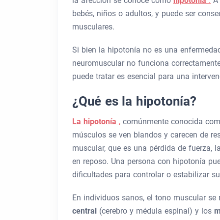
la afección se conoce como
hipotonía
.
A 
bebés, niños o adultos, y puede ser cons
musculares.
Si bien la hipotonía no es una enfermedad
neuromuscular no funciona correctamente
puede tratar es esencial para una interve
¿Qué es la hipotonía?
La hipotonía
,
comúnmente conocida co
músculos se ven blandos y carecen de resi
muscular, que es una pérdida de fuerza, la
en reposo. Una persona con hipotonía pu
dificultades para controlar o estabilizar s
En individuos sanos, el tono muscular se
central
(cerebro y médula espinal) y los
m