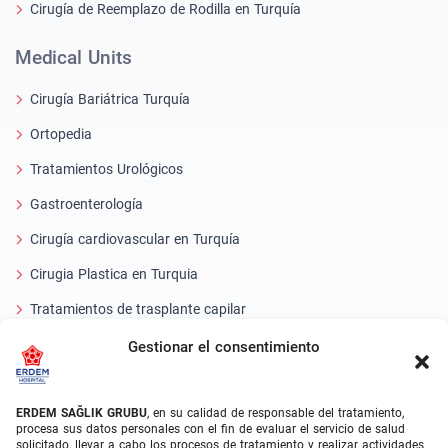
Cirugía de Reemplazo de Rodilla en Turquía
Medical Units
Cirugía Bariátrica Turquía
Ortopedia
Tratamientos Urológicos
Gastroenterología
Cirugía cardiovascular en Turquía
Cirugia Plastica en Turquia
Tratamientos de trasplante capilar
Tratamientos Dentales Turquía
Gestionar el consentimiento
Láser Ocular
ERDEM SAĞLIK GRUBU
, en su calidad de responsable del tratamiento,
About Erdem
procesa sus datos personales con el fin de evaluar el servicio de salud
solicitado, llevar a cabo los procesos de tratamiento y realizar actividades