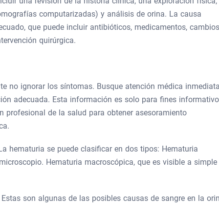
luir una revisión de la historia clínica, una exploración física,
mografías computarizadas) y análisis de orina. La causa
ecuado, que puede incluir antibióticos, medicamentos, cambio
ntervención quirúrgica.
ante no ignorar los síntomas. Busque atención médica inmediat
nción adecuada. Esta información es solo para fines informativ
un profesional de la salud para obtener asesoramiento
ca.
La hematuria se puede clasificar en dos tipos: Hematuria
 microscopio. Hematuria macroscópica, que es visible a simple
s
Estas son algunas de las posibles causas de sangre en la ori