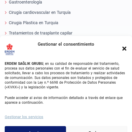
Gastroenterología
Cirugía cardiovascular en Turquía
Cirugia Plastica en Turquia
Tratamientos de trasplante capilar
Tratamientos Dentales Turquía
Gestionar el consentimiento
Láser Ocular
ERDEM SAĞLIK GRUBU
, en su calidad de responsable del tratamiento,
About Erdem
procesa sus datos personales con el fin de evaluar el servicio de salud
solicitado, llevar a cabo los procesos de tratamiento y realizar actividades
de comunicación. Sus datos personales son tratados y protegidos de
Quiénes somos
conformidad con la Ley n.º 6698 de Protección de Datos Personales
(«KVKK») y la legislación vigente.
Unidades Médicas
Puede acceder al aviso de información detallado a través del enlace que
Equipo médico
aparece a continuación.
Blog
Gestionar los servicios
Galería de vídeos
Contacto