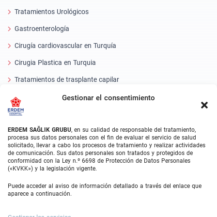
Tratamientos Urológicos
Gastroenterología
Cirugía cardiovascular en Turquía
Cirugia Plastica en Turquia
Tratamientos de trasplante capilar
Tratamientos Dentales Turquía
Gestionar el consentimiento
Láser Ocular
ERDEM SAĞLIK GRUBU
, en su calidad de responsable del tratamiento,
About Erdem
procesa sus datos personales con el fin de evaluar el servicio de salud
solicitado, llevar a cabo los procesos de tratamiento y realizar actividades
de comunicación. Sus datos personales son tratados y protegidos de
Quiénes somos
conformidad con la Ley n.º 6698 de Protección de Datos Personales
(«KVKK») y la legislación vigente.
Unidades Médicas
Puede acceder al aviso de información detallado a través del enlace que
Equipo médico
aparece a continuación.
Blog