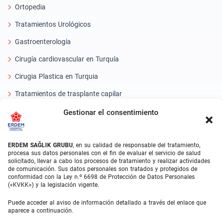
Ortopedia
Tratamientos Urológicos
Gastroenterología
Cirugía cardiovascular en Turquía
Cirugia Plastica en Turquia
Tratamientos de trasplante capilar
Tratamientos Dentales Turquía
Gestionar el consentimiento
Láser Ocular
ERDEM SAĞLIK GRUBU
, en su calidad de responsable del tratamiento,
About Erdem
procesa sus datos personales con el fin de evaluar el servicio de salud
solicitado, llevar a cabo los procesos de tratamiento y realizar actividades
de comunicación. Sus datos personales son tratados y protegidos de
Quiénes somos
conformidad con la Ley n.º 6698 de Protección de Datos Personales
(«KVKK») y la legislación vigente.
Unidades Médicas
Puede acceder al aviso de información detallado a través del enlace que
Equipo médico
aparece a continuación.