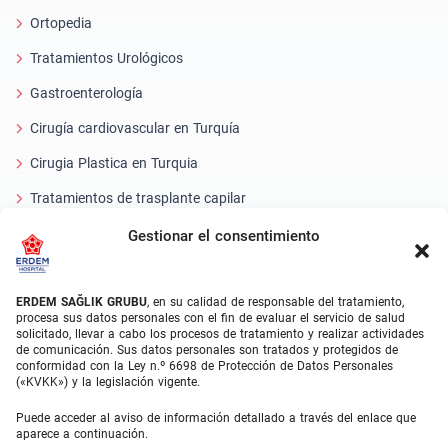
Ortopedia
Tratamientos Urológicos
Gastroenterología
Cirugía cardiovascular en Turquía
Cirugia Plastica en Turquia
Tratamientos de trasplante capilar
Tratamientos Dentales Turquía
Gestionar el consentimiento
Láser Ocular
ERDEM SAĞLIK GRUBU
, en su calidad de responsable del tratamiento,
About Erdem
procesa sus datos personales con el fin de evaluar el servicio de salud
solicitado, llevar a cabo los procesos de tratamiento y realizar actividades
de comunicación. Sus datos personales son tratados y protegidos de
Quiénes somos
conformidad con la Ley n.º 6698 de Protección de Datos Personales
(«KVKK») y la legislación vigente.
Unidades Médicas
Puede acceder al aviso de información detallado a través del enlace que
Equipo médico
aparece a continuación.